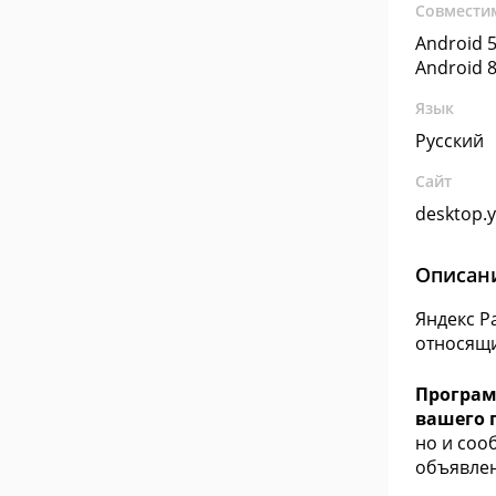
Совмести
Android 5
Android 8
Язык
Русский
Сайт
desktop.
Описан
Яндекс Р
относящи
Програм
вашего 
но и соо
объявлен