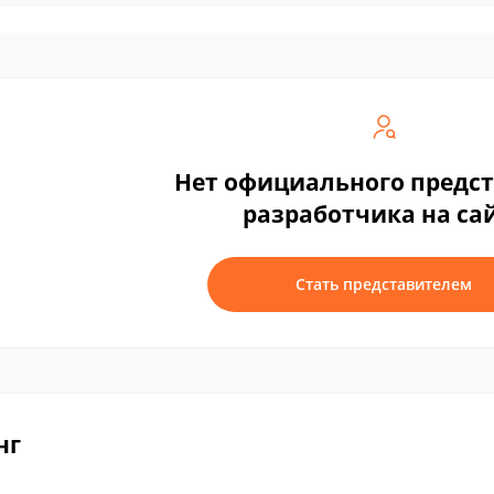
Нет официального предс
разработчика на са
Стать представителем
нг