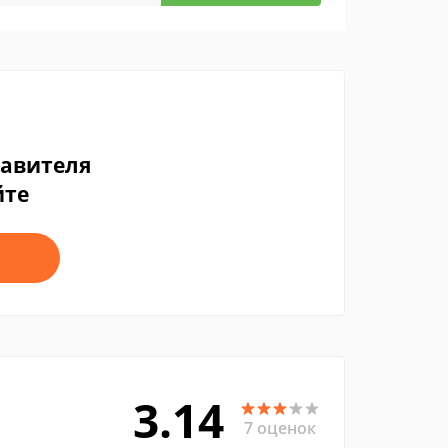
тавителя
йте
3.14
7 оценок