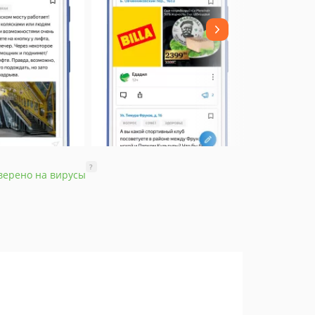
?
верено на вирусы