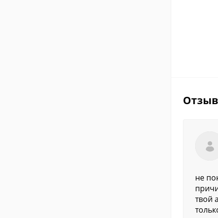
Отзы
не по
причи
твой 
тольк