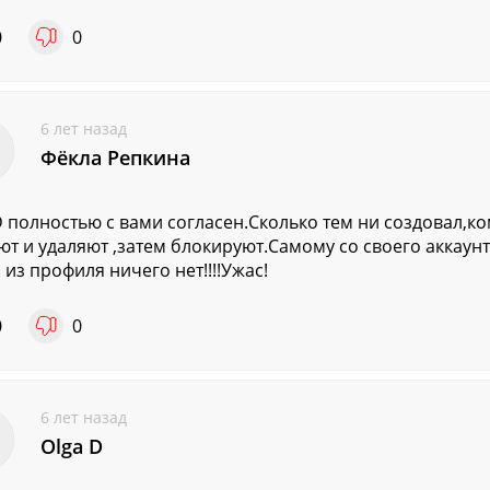
0
0
6 лет назад
Фёкла Репкина
D полностью с вами согласен.Сколько тем ни создовал,к
ют и удаляют ,затем блокируют.Самому со своего аккаун
 из профиля ничего нет!!!!Ужас!
0
0
6 лет назад
Olga D