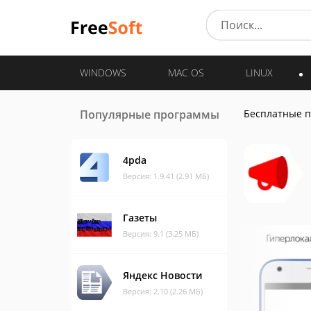
WINDOWS
MAC OS
LINUX
Популярные программы
Бесплатные 
4pda
Версия: 1.9.41 (2.91 МБ)
Газеты
Версия: 9.1 (3.25 МБ)
Яндекс Новости
Версия: 2.10 (2.26 МБ)