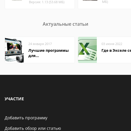
МБ)
Версия: 1.13 (53.68 МБ)
Актуальные статьи
24 января 2017
03 июня 2022
Лучшие программы
Где в Экселе с
для
редактирования
видео: подробные
обзоры
УЧАСТИЕ
Добавить программу
Добавить обзор или статью