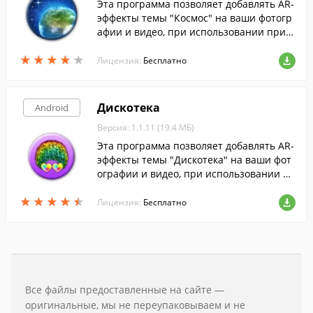
Эта программа позволяет добавлять AR-
эффекты темы "Космос" на ваши фотогр
афии и видео, при использовании прил
ожения "AR-эффект" на устройствах Xper
★
★
★
★
★
★
★
★
★
★
ia.
Лицензия:
Бесплатно
Дискотека
Android
Версия: 1.1.11 (19.4 МБ)
Эта программа позволяет добавлять AR-
эффекты темы "Дискотека" на ваши фот
ографии и видео, при использовании пр
иложения "AR-эффект" на устройствах X
★
★
★
★
★
★
★
★
★
★
peria.
Лицензия:
Бесплатно
Все файлы предоставленные на сайте —
оригинальные, мы не переупаковываем и не