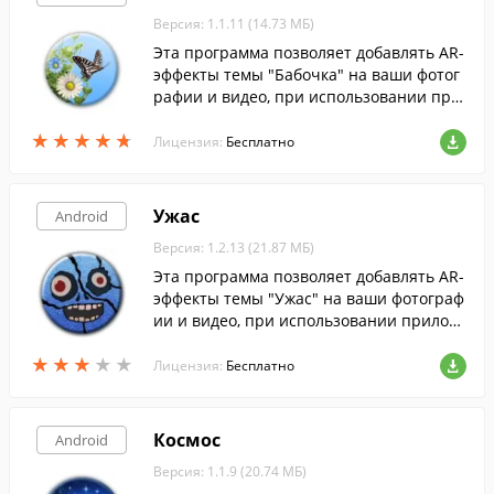
Версия: 1.1.11 (14.73 МБ)
Эта программа позволяет добавлять AR-
эффекты темы "Бабочка" на ваши фотог
рафии и видео, при использовании при
ложения "AR-эффект" на устройствах Xp
★
★
★
★
★
★
★
★
★
★
eria.
Лицензия:
Бесплатно
Ужас
Android
Версия: 1.2.13 (21.87 МБ)
Эта программа позволяет добавлять AR-
эффекты темы "Ужас" на ваши фотограф
ии и видео, при использовании прилож
ения "AR-эффект" на устройствах Xperia.
★
★
★
★
★
★
★
★
★
★
Лицензия:
Бесплатно
Космос
Android
Версия: 1.1.9 (20.74 МБ)