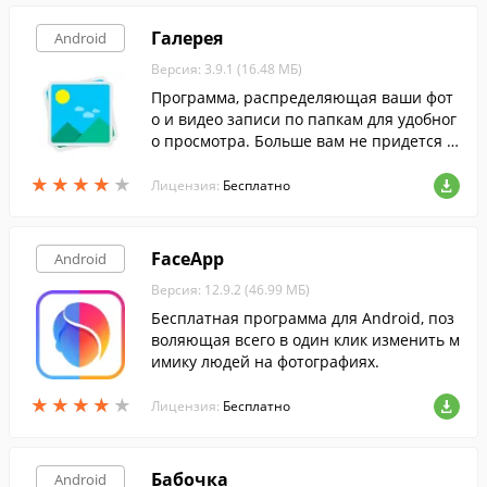
Галерея
Android
Версия: 3.9.1 (16.48 МБ)
Программа, распределяющая ваши фот
о и видео записи по папкам для удобног
о просмотра. Больше вам не придется п
ерелистывать бесконечный список фото
★
★
★
★
★
★
★
★
★
★
графий, чтобы найти нужную.
Лицензия:
Бесплатно
FaceApp
Android
Версия: 12.9.2 (46.99 МБ)
Бесплатная программа для Android, поз
воляющая всего в один клик изменить м
имику людей на фотографиях.
★
★
★
★
★
★
★
★
★
★
Лицензия:
Бесплатно
Бабочка
Android