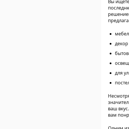
Вы ищете
последню
решением
предлага
мебел
декор
бытов
освещ
для у
посте
Несмотря
значител
ваш вкус
вам понр
Одним из