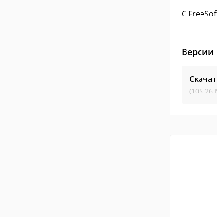
С FreeSo
Версии
Скачат
(105.26 