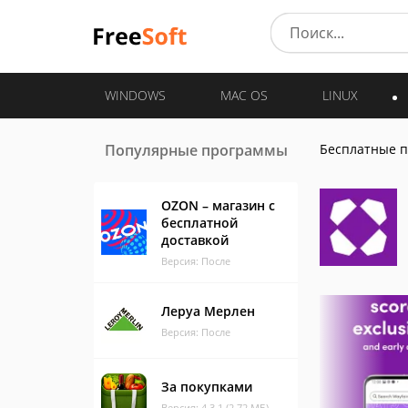
WINDOWS
MAC OS
LINUX
Популярные программы
Бесплатные 
OZON – магазин с
бесплатной
доставкой
Версия: После
Леруа Мерлен
Версия: После
За покупками
Версия: 4.3.1 (2.72 МБ)