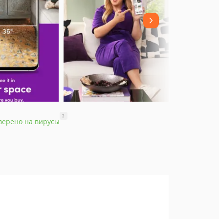
?
верено на вирусы