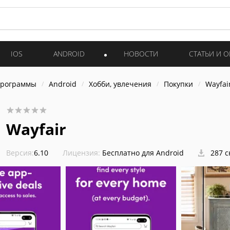
IOS
ANDROID
НОВОСТИ
СТАТЬИ И 
программы
Android
Хобби, увлечения
Покупки
Wayfai
Wayfair
Версия:
6.10
Лицензия:
Бесплатно для Android
287 с