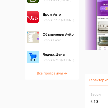
Дром Авто
Версия: 7.23.1 (23.08 МБ)
Объявления Avito
Версия: После
Яндекс.Цены
Версия: 6.26.3 (23.73 МБ)
Все программы →
Характери
Версия
6.10