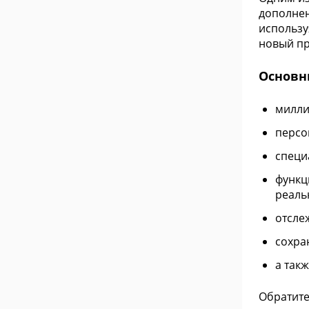
дополнен
использу
новый пр
Основн
милли
персо
специ
функц
реаль
отсле
сохра
а так
Обратите