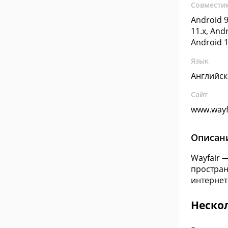
Совмести
Android 9
11.x, Andr
Android 1
Язык
Английс
Сайт
www.wayf
Описан
Wayfair 
простран
интернет
Неско