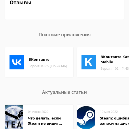
Отзывы
Похожие приложения
ВКонтакте Ka
ВКонтакте
Mobile
Версия: 8.185 (175.24 МБ)
Версия: 102.1 (4.4
Актуальные статьи
04 июня 2022
19 мая 2022
Что делать, если
Steam: ошибка
Steam не видит
записи на дис
установленную игру