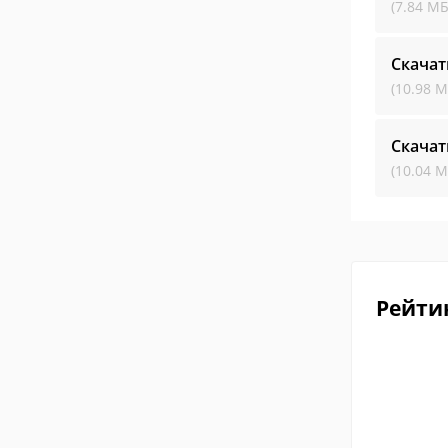
(7.84 МБ
Скачат
(10.98 М
Скачат
(10.04 М
Рейти