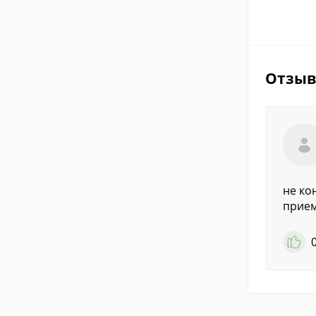
Отзы
не ко
прием