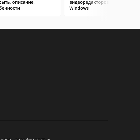
рыть, описание,
видеоредакторов на
бенности
Windows