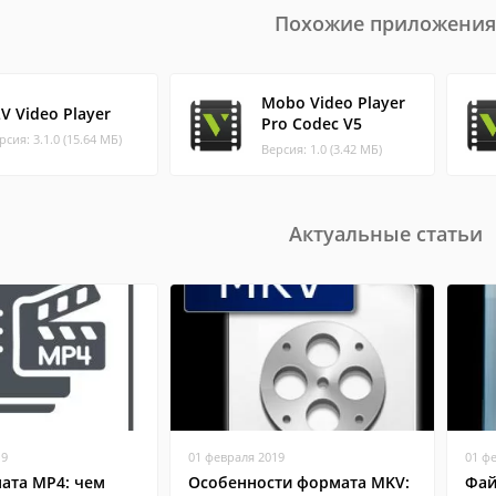
Похожие приложения
Mobo Video Player
LV Video Player
Pro Codec V5
рсия: 3.1.0 (15.64 МБ)
Версия: 1.0 (3.42 МБ)
Актуальные статьи
19
01 февраля 2019
01 ф
ата MP4: чем
Особенности формата MKV:
Фай