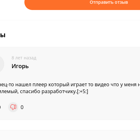
Отправить отзыв
вы
8 лет назад
Игорь
нец-то нашел плеер который играет то видео что у меня
лемый, спасибо разработчику.[:+5:]
0
0