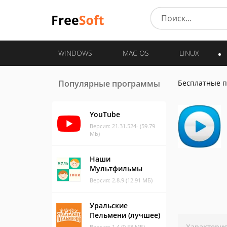
WINDOWS
MAC OS
LINUX
Популярные программы
Бесплатные 
YouTube
Версия: 21.31.524- (59.79
МБ)
Наши
Мультфильмы
Версия: 2.8.9 (12.91 МБ)
Уральские
Пельмени (лучшее)
Характери
Версия: 1.4 (0.58 МБ)