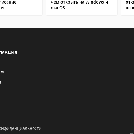
писание,
чем открыть на Windows и
отк
ти
macOS
осо
РМАЦИЯ
ты
а
конфиденциальности