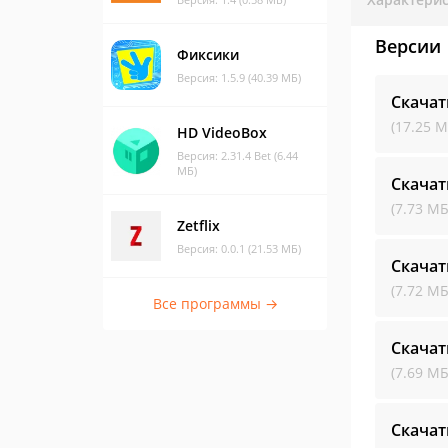
Версии
Фиксики
Версия: 1.5.9 (40.39 МБ)
Скачат
(17.25 М
HD VideoBox
Версия: 2.31.4 Bet (6.44
МБ)
Скачат
(7.73 МБ
Zetflix
Версия: 0.0.1 (21.53 МБ)
Скачат
(7.72 МБ
Все программы →
Скачат
(7.69 МБ
Скачат