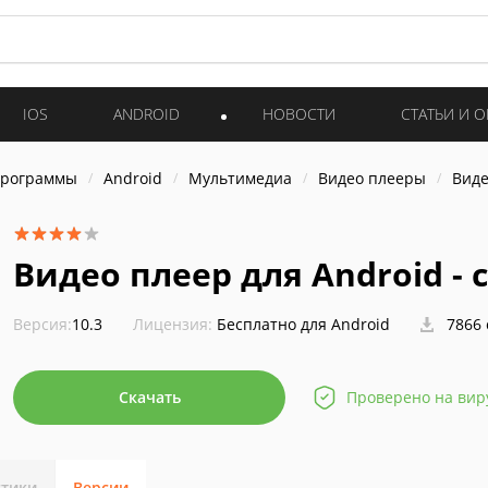
IOS
ANDROID
НОВОСТИ
СТАТЬИ И 
программы
Android
Мультимедиа
Видео плееры
Виде
Видео плеер для Android -
Версия:
10.3
Лицензия:
Бесплатно для Android
7866 
Скачать
Проверено на вир
стики
Версии