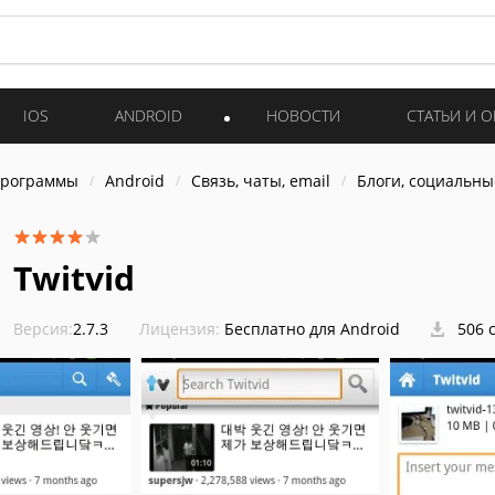
IOS
ANDROID
НОВОСТИ
СТАТЬИ И 
программы
Android
Связь, чаты, email
Блоги, социальны
Twitvid
Версия:
2.7.3
Лицензия:
Бесплатно для Android
506 