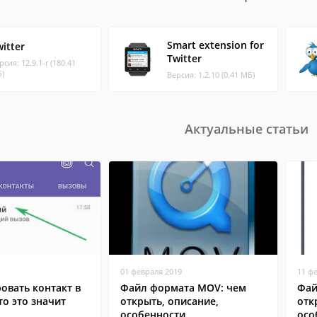
Smart extension for
itter
Twitter
рсия: 12.9.1-r (180.41
)
Версия: 1.2.10 (0.41 МБ)
Актуальные статьи
01 февраля 2019
11 ф
овать контакт в
Файл формата MOV: чем
Фай
то это значит
открыть, описание,
отк
особенности
осо