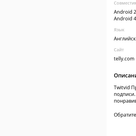
Совмести
Android 2
Android 4
Язык
Английс
Сайт
telly.com
Описан
Twitvid 
подписи.
понравив
Обратите