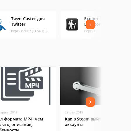
TweetCaster для
Explore 140: Twitter
Twitter
Directory
Версия: 9.4.7 (11.54 МБ)
Версия: 1.1.1 (3.92 МБ)
евраля 2019
29 мая 2019
л формата MP4: чем
Как в Steam выйти из
рыть, описание,
аккаунта
бенности