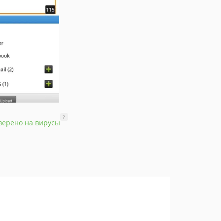
?
верено на вирусы