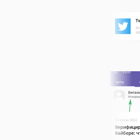
Tw
Ве
МБ
04 июня 2022
Верифицир
Вайбере: ч