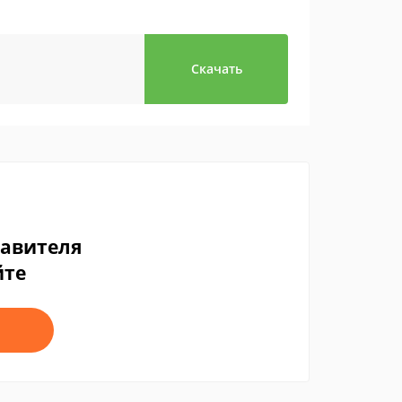
Скачать
тавителя
йте