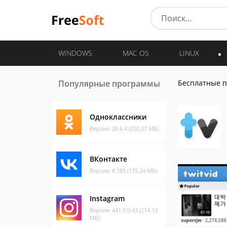
WINDOWS
MAC OS
LINUX
Популярные программы
Бесплатные 
Одноклассники
Версия: 26.6.4 (250.27 МБ)
ВКонтакте
Версия: 8.185 (175.24 МБ)
Instagram
Версия: 441.0.0.43 (214.13
МБ)