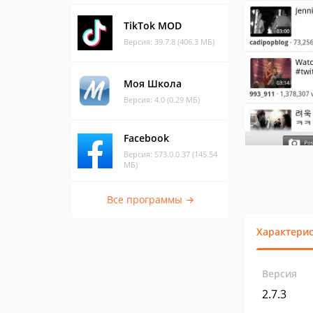
TikTok MOD
Версия: 39.7.8 (406.3 МБ)
Моя Школа
Версия: 4.0 (0.29 МБ)
Facebook
Версия: 573.0.0.37 (145.54
МБ)
Все программы →
Характери
Версия
2.7.3