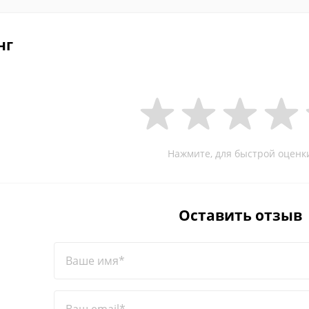
нг
Нажмите, для быстрой оценк
Оставить отзыв
Ваше имя*