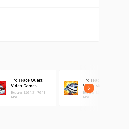
Troll Face Quest
Troll Face Quest
Video Games
Video Memes
Версия: 226.1.31 (76.11
Версия: 226.1.33 (69.52
МБ)
МБ)