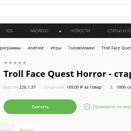
IOS
ANDROID
НОВОСТИ
СТАТЬИ И 
программы
Android
Игры
Головоломки
Troll Face Que
Troll Face Quest Horror - с
Версия:
226.1.37
Лицензия:
169,00 ₽ за товар
1800 с
Скачать
Проверено на вир
стики
Версии