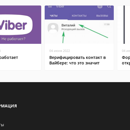
8
04 июня 2022
04 и
работает
Верифицировать контакт в
Фор
Вайбере: что это значит
отк
РМАЦИЯ
ты