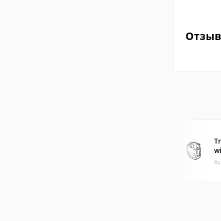
Отзы
Tr
w
Ве