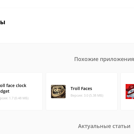
вы
Похожие приложения
oll face clock
Troll Faces
idget
Версия: 3.0 (5.38 МБ)
рсия: 1.7 (0.48 МБ)
Актуальные статьи