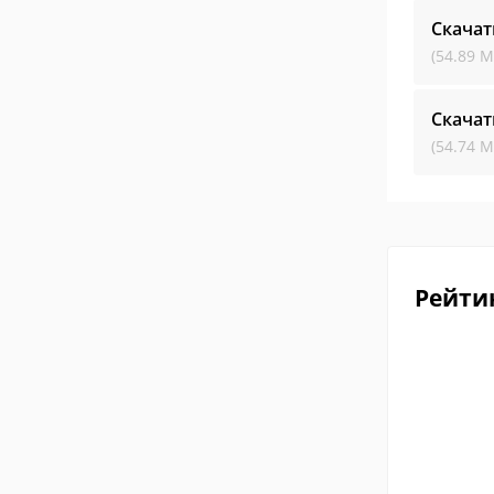
Скачат
(54.89 М
Скачат
(54.74 М
Рейти