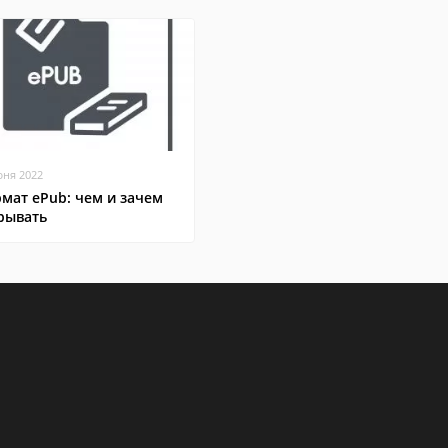
юня 2022
мат ePub: чем и зачем
рывать