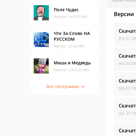
Поле Чудес
Версии
Версия: 1.4 (2.67 МБ)
Скачат
Что За Слово НА
(59.67 М
РУССКОМ
Версия: 1 (3.26 МБ)
Скачат
Маша и Медведь
(60.04 М
Версия: 1.29 (4.22 МБ)
Скачат
Все программы →
(60.02 М
Скачат
(60.31 М
Скачат