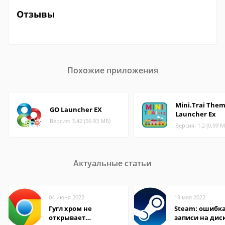
Отзывы
Похожие приложения
Mini.Trai The
GO Launcher EX
Launcher Ex
Версия: 3.42 (56.93 МБ)
Версия: 1.2 (0.99 М
Актуальные статьи
04 июня 2022
19 мая 2022
Гугл хром не
Steam: ошибка
открывает
записи на дис