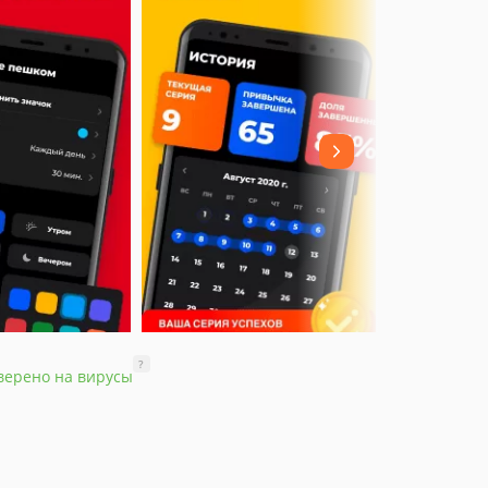
?
верено на вирусы