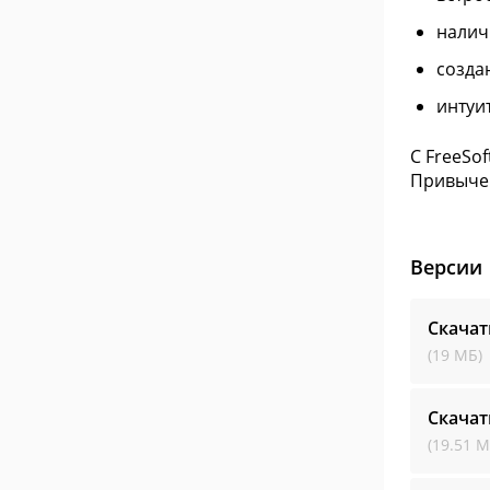
налич
созда
интуи
С FreeSo
Привычек
Версии
Скача
(19 МБ)
Скача
(19.51 М