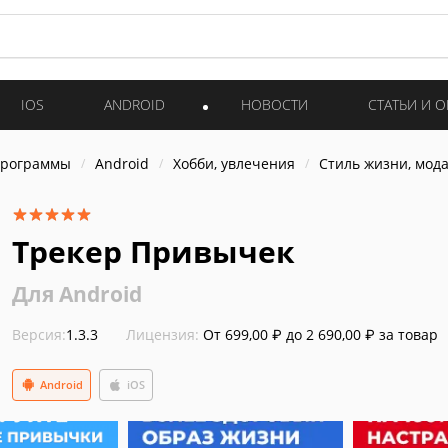
IOS
ANDROID
НОВОСТИ
СТАТЬИ И 
программы
Android
Хобби, увлечения
Стиль жизни, мод
Трекер Привычек
Для Android
Версия:
1.3.3
Лицензия:
От 699,00 ₽ до 2 690,00 ₽ за товар
Android
iOS