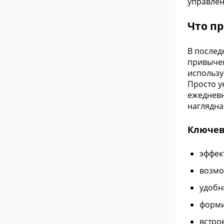
управлен
Что п
В послед
привычек
использу
Просто у
ежедневн
наглядна
Ключев
эффек
возмо
удобн
форми
встро