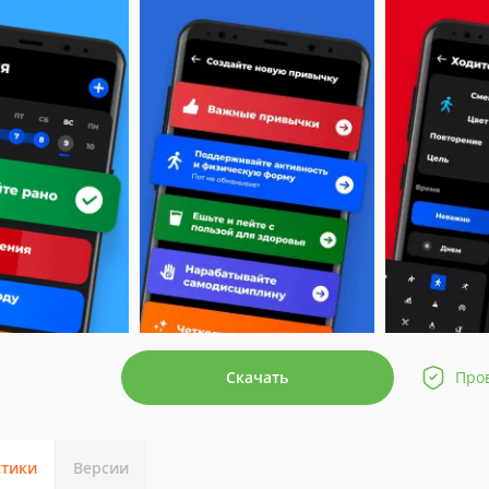
Скачать
Про
стики
Версии