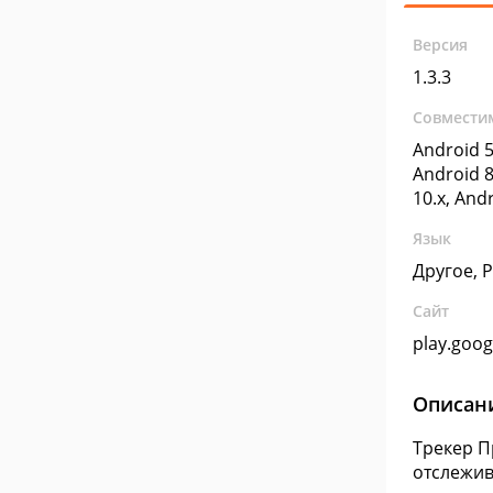
Версия
1.3.3
Совмести
Android 5
Android 8
10.x, And
Язык
Другое, 
Сайт
play.goo
Описан
Трекер П
отслежив