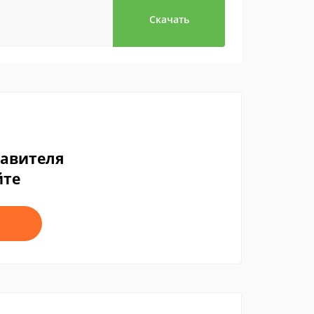
Скачать
тавителя
йте