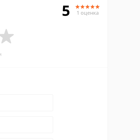
5
1 оценка
и