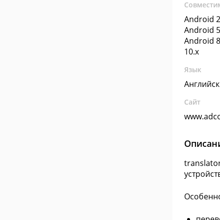
Совмести
Android 2
Android 5
Android 8
10.x
Язык
Английс
Сайт
www.adc
Описан
translat
устройст
Особенно
перев