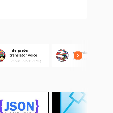
Interpreter-
sTranslator
translator voice
Версия: 1.5 (0.33 МБ)
Версия: 9.5.2 (36.72 МБ)