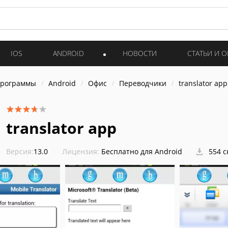
IOS
ANDROID
НОВОСТИ
СТАТЬИ И 
программы
Android
Офис
Переводчики
translator app
translator app
Версия:
13.0
Лицензия:
Бесплатно для Android
554 с