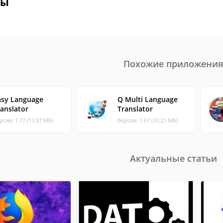
вы
Похожие приложения
asy Language
Q Multi Language
ranslator
Translator
рсия: 1.77 (13.57 МБ)
Версия: 1.67 (10.21 МБ)
Актуальные статьи