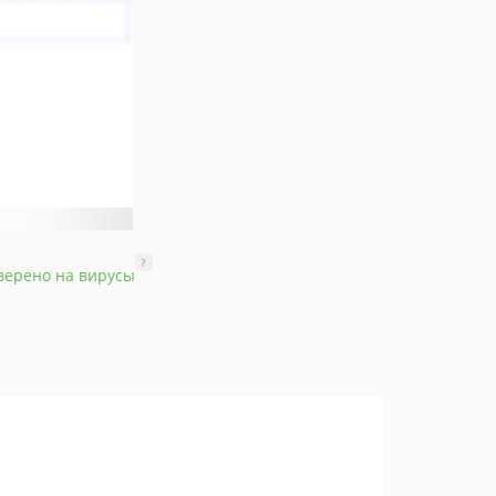
?
верено на вирусы