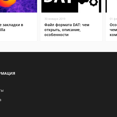
30 января 2019
01 ф
 закладки в
Файл формата DAT: чем
Осо
lla
открыть, описание,
чем
особенности
ком
РМАЦИЯ
ты
а