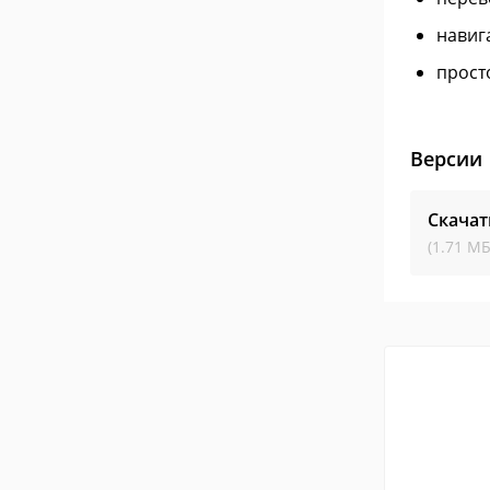
навиг
прост
Версии
Скачат
(1.71 МБ