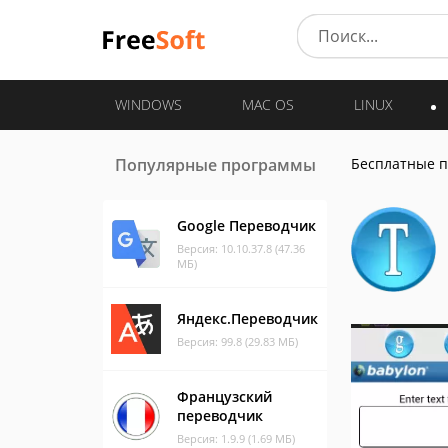
WINDOWS
MAC OS
LINUX
Популярные программы
Бесплатные 
Google Переводчик
Версия: 10.10.37.8 (47.36
МБ)
Яндекс.Переводчик
Версия: 99.8 (29.83 МБ)
Французский
переводчик
Версия: 1.9.9 (1.69 МБ)