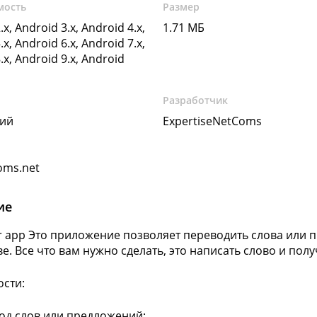
мость
Размер
.x, Android 3.x, Android 4.x,
1.71 МБ
.x, Android 6.x, Android 7.x,
.x, Android 9.x, Android
Разработчик
кий
ExpertiseNetComs
oms.net
ие
or app Это приложение позволяет переводить слова ил
ве. Все что вам нужно сделать, это написать слово и пол
сти:
од слов или предложений;