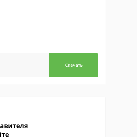
Скачать
тавителя
йте