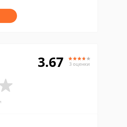
3.67
3 оценки
и