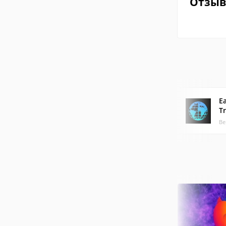
Отзы
E
T
Ве