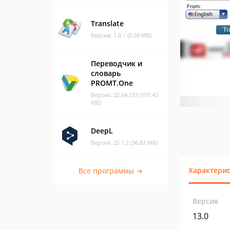
Translate
Версия: 1.0.1 (0.39 МБ)
Переводчик и
словарь
PROMT.One
Версия: 22.04.333 (107.43
МБ)
DeepL
Версия: 25.1.2 (36.82 МБ)
Характери
Все программы →
Версия
13.0