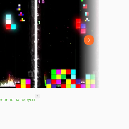
?
верено на вирусы