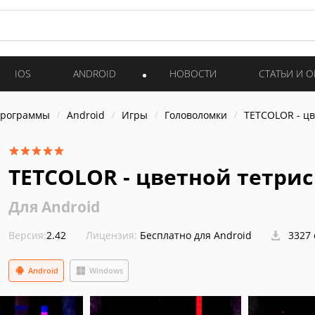
IOS
ANDROID
НОВОСТИ
СТАТЬИ И 
программы
Android
Игры
Головоломки
TETCOLOR - цв
TETCOLOR - цветной тетрис
Для Android
Версия:
2.42
Лицензия:
Бесплатно для Android
3327 
Android
Windows