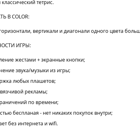
 классический тетрис.
ТЬ В COLOR:
горизонтали, вертикали и диагонали одного цвета больш
ОСТИ ИГРЫ:
ление жестами + экранные кнопки;
чение звука/музыки из игры;
ржка любых плашетов;
авязчивой рекламы;
граничений по времени;
стью беспланая - нет никаких покупок внутри;
ет без интернета и wifi.