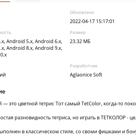
Обновлено
2022-04-17 15:17:01
мость
Размер
.x, Android 5.x, Android 6.x,
23.32 МБ
.x, Android 8.x, Android 9.x,
0.x
Разработчик
кий
Aglaonice Soft
ие
 — это цветной тетрис Тот самый TetColor, когда-то по
остая разновидность тетриса, но играть в ТЕТКОЛОР - цел
ыполнен в классическом стиле, со своми фишками и бон