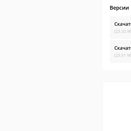
Версии
Скачат
(23.32 М
Скачат
(23.51 М