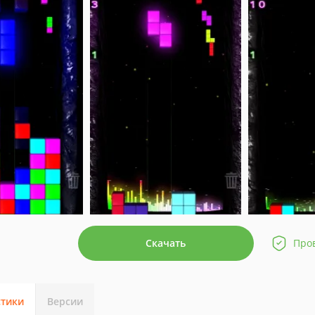
Скачать
Про
стики
Версии