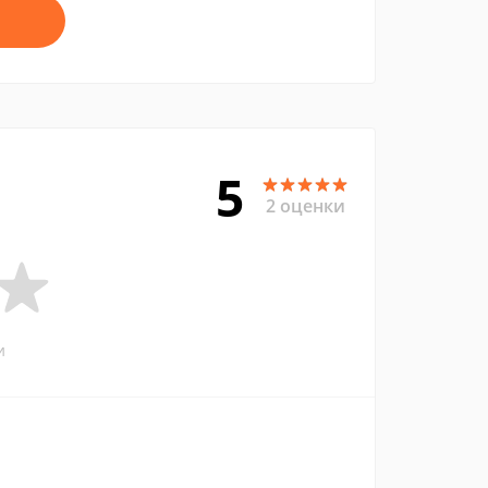
5
2 оценки
и