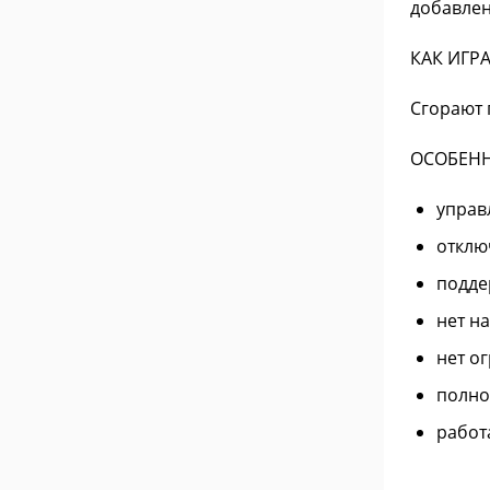
добавлен
КАК ИГРА
Сгорают 
ОСОБЕНН
управ
отклю
подде
нет н
нет о
полно
работа