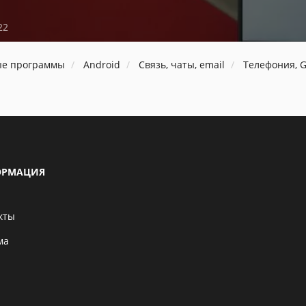
22
ые программы
Android
Связь, чаты, email
Телефония, 
РМАЦИЯ
кты
ма