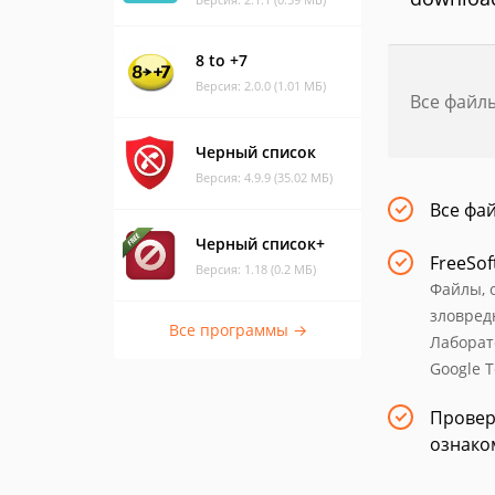
8 to +7
Версия: 2.0.0 (1.01 МБ)
Все файл
Черный список
Версия: 4.9.9 (35.02 МБ)
Все фа
Черный список+
FreeSof
Версия: 1.18 (0.2 МБ)
Файлы, 
зловред
Все программы →
Лаборат
Google 
Провер
ознако