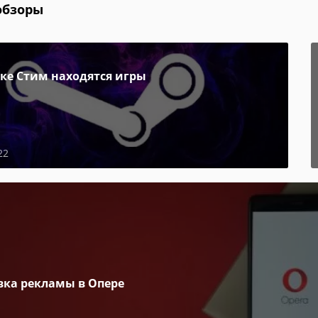
обзоры
пке Стим находятся игры
22
вка рекламы в Опере