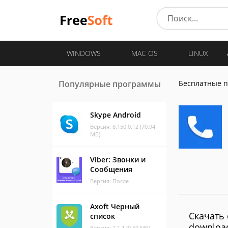
WINDOWS
MAC OS
LINUX
Популярные программы
Бесплатные 
Skype Android
Версия: 8.150.0.12 (70.94
МБ)
Viber: Звонки и
Сообщения
Версия: После
Axoft Черный
Скачать 
список
downloa
Версия: 2.1.1 (0.59 МБ)