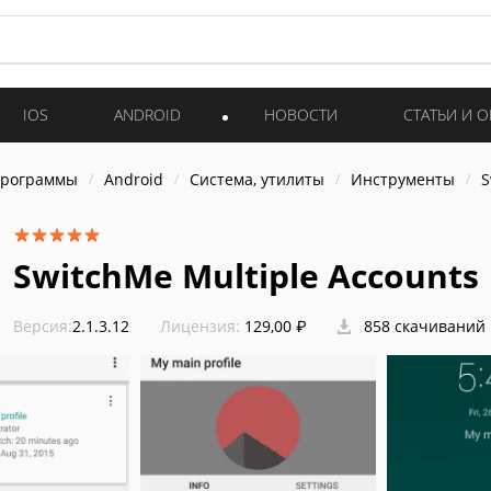
IOS
ANDROID
НОВОСТИ
СТАТЬИ И 
программы
Android
Система, утилиты
Инструменты
S
SwitchMe Multiple Accounts
Версия:
2.1.3.12
Лицензия:
129,00 ₽
858 скачиваний