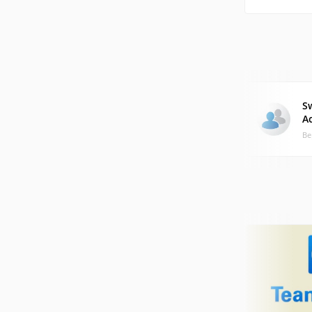
S
A
Ве