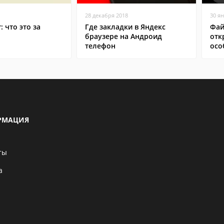
28 декабря 2018
30 я
: что это за
Где закладки в Яндекс
Фай
браузере на Андроид
отк
телефон
осо
РМАЦИЯ
ты
а