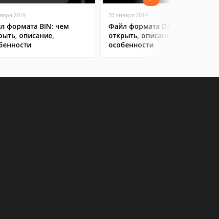
нваря 2019
30 января 2019
л формата BIN: чем
Файл формата DAT: чем
рыть, описание,
открыть, описание,
бенности
особенности