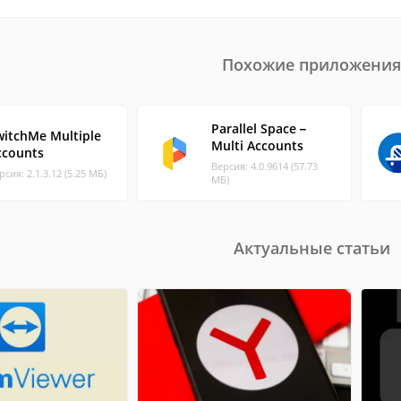
Похожие приложения
Parallel Space－
witchMe Multiple
Multi Accounts
ccounts
Версия: 4.0.9614 (57.73
рсия: 2.1.3.12 (5.25 МБ)
МБ)
Актуальные статьи