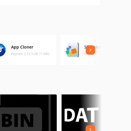
App Cloner
SlideHome - MyFavs
Версия: 2.19.3 (38.71 МБ)
Версия: 0.69 (0.99 МБ)