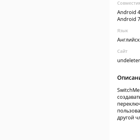
Совмести
Android 4
Android 7
Язык
Английс
Сайт
undeleter
Описан
SwitchMe
создават
переключ
пользова
другой ч