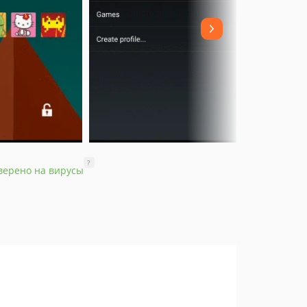
?
верено на вирусы