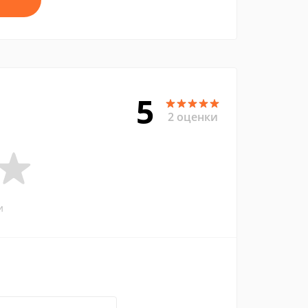
5
2 оценки
и