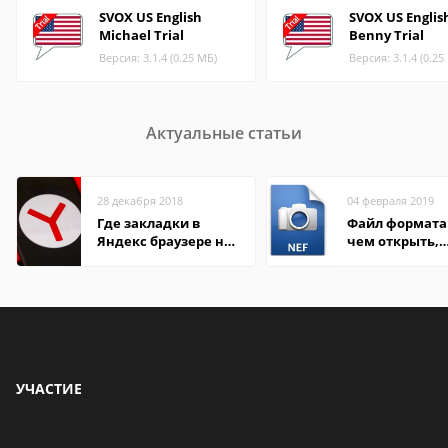
SVOX US English
SVOX US Englis
Michael Trial
Benny Trial
Версия: 3.1.4 (0.25 МБ)
Версия: 3.1.4 (0.25
Актуальные статьи
28 декабря 2018
04 февраля 2019
Где закладки в
Файл формата 
Яндекс браузере на
чем открыть,
Андроид телефон
описание,
особенности
УЧАСТИЕ