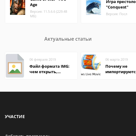
Игра престоло
Age
"Conquest"
Версия: 11.5.6.6 (229.48
Версия: Посл
МБ)
Актуальные статьи
06 февраля 2019
06 марта 2019
Файл формата IMG:
Почему не
чем открыть,
импортируютс
описание,
файлы в Wind
особенности
Movie Maker
УЧАСТИЕ