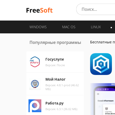
WINDOWS
MAC OS
LINUX
Популярные программы
Бесплатные 
Госуслуги
Версия: После
Мой Налог
Версия: 4.8.1-prod (46.62
МБ)
Работа.ру
Версия: 6.3.1 (36.02 МБ)