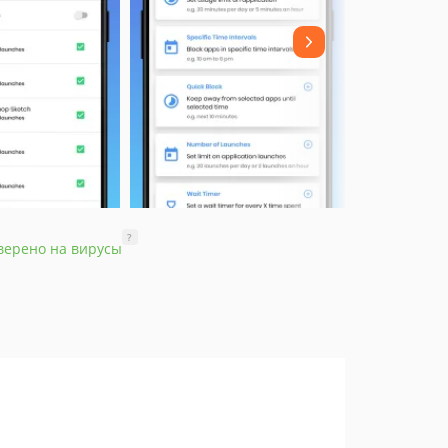
?
верено на вирусы