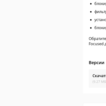
блоки
фильт
устан
блоки
Обратите
Focused 
Версии
Скачат
(9.27 МБ