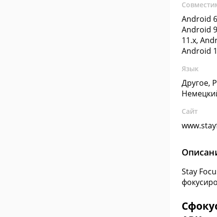
Совмести
Android 6
Android 9
11.x, Andr
Android 1
Язык
Другое, 
Немецки
Сайт
www.stay
Описан
Stay Foc
фокусиро
Сфокус