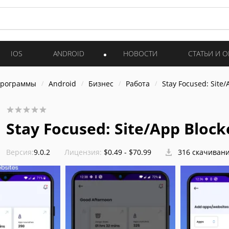
IOS
ANDROID
НОВОСТИ
СТАТЬИ И 
программы
Android
Бизнес
Работа
Stay Focused: Site/
Stay Focused: Site/App Block
Версия:
9.0.2
Лицензия:
$0.49 - $70.99
316 скачиван