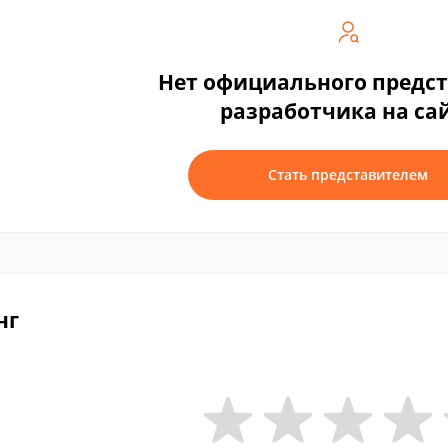
Нет официального предс
разработчика на са
Стать представителем
нг