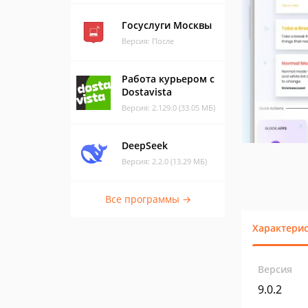
Госуслуги Москвы
Версия: После
Работа курьером с
Dostavista
Версия: 2.129.0 (33.05 МБ)
DeepSeek
Версия: 2.2.0 (13.29 МБ)
Все программы →
Характери
Версия
9.0.2