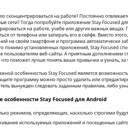
ло сконцентрироваться на работе? Постоянно отвлекает
ые сети? Тогда попробуйте приложение Stay Focused для
рироваться на работе, учебе или других важных вещах. 
ться от телефона или запирать его в сейфе. Вместо этог
ий на своём смартфоне и программа автоматически забл
то помимо установленных приложений, Stay Focused спо
е пользователям веб-сайты. А приятным дополнением с
 что поможет лучше понять ваши привычки и узнать, за 
ажной особенностью Stay Focused является возможность
ащите программу можно просто удалить или отредактиро
тель вынужден следовать заданным правилам, либо узнат
 особенности Stay Focused для Android
лько режимов, определяющих, насколько строгими буду
живание используемых приложений и посещенных сайт