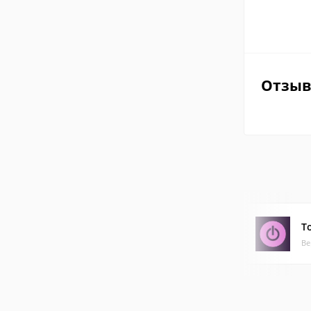
Отзы
T
Ве