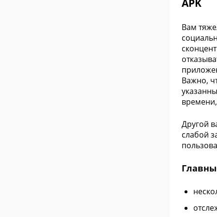
APK
Вам тяже
социальн
сконцент
отказыва
приложен
Важно, ч
указанны
времени,
Другой в
слабой з
пользова
Главные
неско
отсле