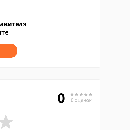
тавителя
йте
0
0 оценок