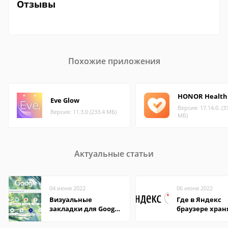
Отзывы
Похожие приложения
HONOR Health
Eve Glow
Версия: 17.14.0. (3
Версия: 11.3.0 (233.4 МБ)
МБ)
Актуальные статьи
04 июня 2022
06 июня 2022
Визуальные
Где в Яндекс
закладки для Google
браузере хран
Chrome
пароли