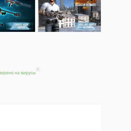
?
верено на вирусы