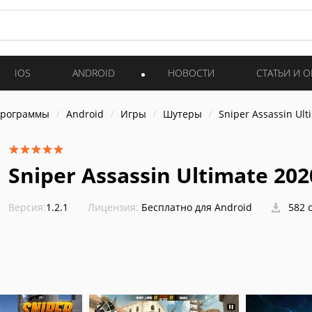
IOS
ANDROID
НОВОСТИ
СТАТЬИ И 
программы
Android
Игры
Шутеры
Sniper Assassin Ult
Sniper Assassin Ultimate 202
Версия:
1.2.1
Лицензия:
Бесплатно для Android
582 