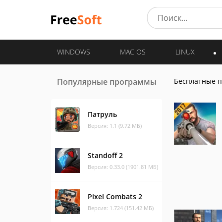
WINDOWS
MAC OS
LINUX
Популярные программы
Бесплатные 
Патруль
Версия: 1.1 (9.72 МБ)
Standoff 2
Версия: 0.33.0 (1901.81 МБ)
Pixel Combats 2
Версия: 1.724 (151.42 МБ)