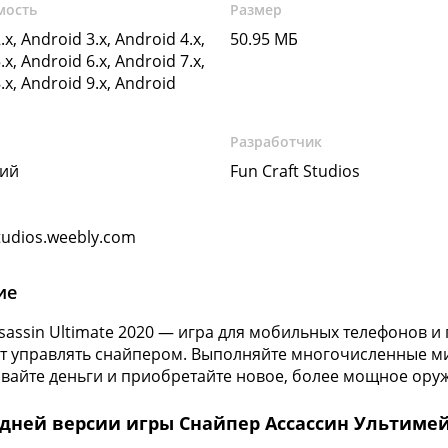
мость
Размер
.x, Android 3.x, Android 4.x,
50.95 МБ
.x, Android 6.x, Android 7.x,
.x, Android 9.x, Android
Разработчик
кий
Fun Craft Studios
tudios.weebly.com
ие
ssassin Ultimate 2020 — игра для мобильных телефонов и
т управлять снайпером. Выполняйте многочисленные мис
вайте деньги и приобретайте новое, более мощное ору
едней версии игры Снайпер Ассассин Ультимей