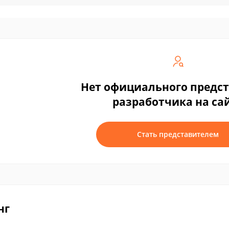
Нет официального предс
разработчика на са
Стать представителем
нг