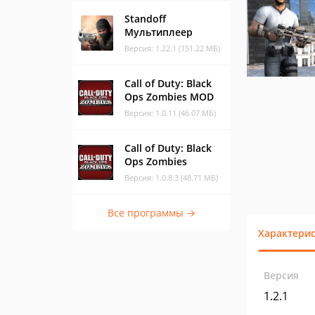
Standoff
Мультиплеер
Версия: 1.22.1 (151.22 МБ)
Call of Duty: Black
Ops Zombies MOD
Версия: 1.0.11 (46.07 МБ)
Call of Duty: Black
Ops Zombies
Версия: 1.0.8.3 (48.71 МБ)
Все программы →
Характери
Версия
1.2.1