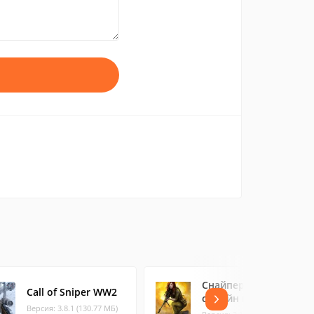
Снайпер Арена: 3Д
Call of Sniper WW2
онлайн шутер
Версия: 3.8.1 (130.77 МБ)