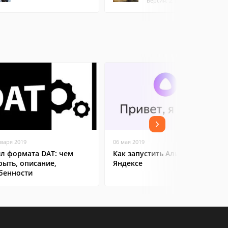
Версия: 2.1.6 (98.17 МБ)
нваря 2019
06 мая 2019
л формата DAT: чем
Как запустить Алису в
рыть, описание,
Яндексе
бенности