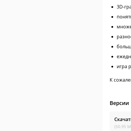
3D-гр
понят
множе
разно
больш
ежедн
игра 
К сожале
Версии
Скачат
(50.95 М