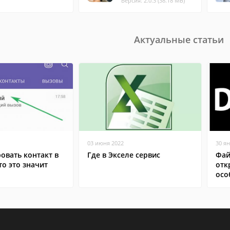
Версия: 2.0.3 (38.18 МБ)
Актуальные статьи
03 июня 2022
30 я
овать контакт в
Где в Экселе сервис
Фай
то это значит
отк
осо