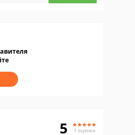
тавителя
йте
5
1 оценка