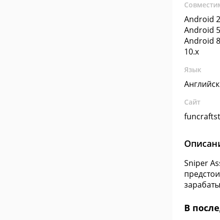
Совмести
Android 2
Android 5
Android 8
10.x
Язык
Английс
Сайт
funcrafts
Описан
Sniper A
предстои
зарабаты
В посл