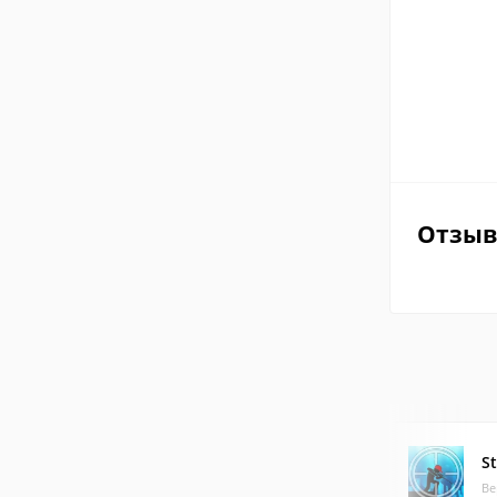
Отзы
S
Ве