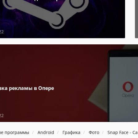
22
вка рекламы в Опере
22
ые программы
Android
Графика
Фото
Snap Face - Ca