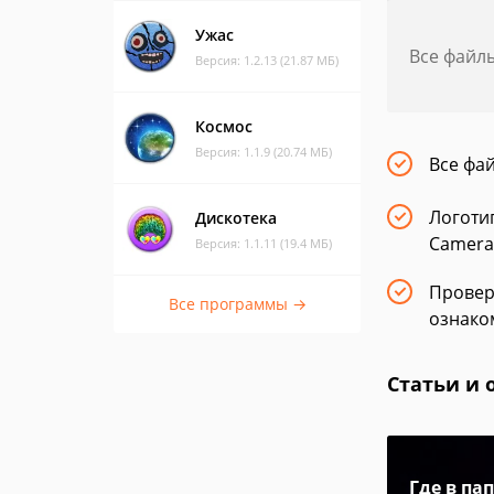
Ужас
Все файл
Версия: 1.2.13 (21.87 МБ)
Космос
Версия: 1.1.9 (20.74 МБ)
Все фа
Логотип
Дискотека
Camera 
Версия: 1.1.11 (19.4 МБ)
Провер
Все программы →
ознаком
Статьи и 
Где в па