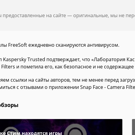
ы предоставленные на сайте — оригинальные, мы не пе
йлы FreeSoft ежедневно сканируются антивирусом.
 Kaspersky Trusted подтверждает, что «Лаборатория Кас
Filters и пометила его, как безопасное и не содержащее
яем ссылки на сайты авторов, тем не менее перед загру
иться с отзывами о приложении Snap Face - Camera Filte
обзоры
пке Стим находятся игры