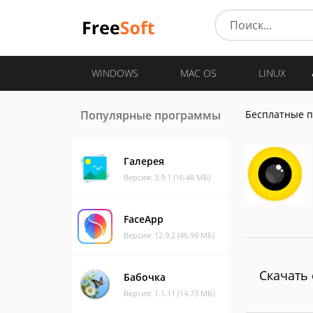
WINDOWS
MAC OS
LINUX
Популярные программы
Бесплатные 
Галерея
Версия: 3.9.1 (16.48 МБ)
FaceApp
Версия: 12.9.2 (46.99 МБ)
Скачать 
Бабочка
Версия: 1.1.11 (14.73 МБ)