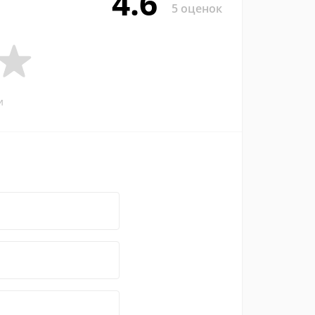
4.6
5 оценок
и