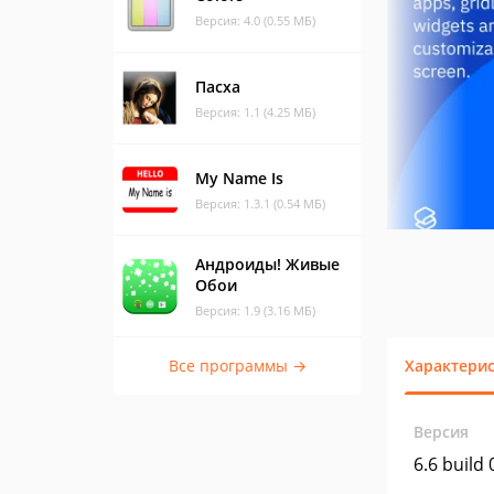
Версия: 4.0 (0.55 МБ)
Пасха
Версия: 1.1 (4.25 МБ)
My Name Is
Версия: 1.3.1 (0.54 МБ)
Андроиды! Живые
Обои
Версия: 1.9 (3.16 МБ)
Все программы →
Характери
Версия
6.6 build