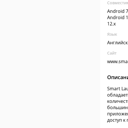
Совмести
Android 7
Android 1
12.x
Язык
Английс
Сайт
www.smar
Описан
Smart La
обладает
количест
большинс
приложен
доступ к