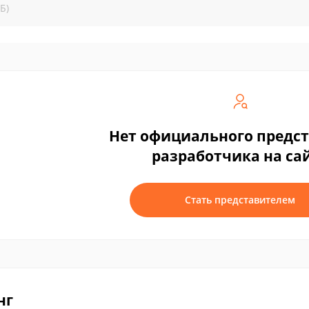
Б)
Нет официального предс
разработчика на са
Стать представителем
нг