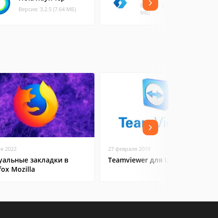
Версия: 6.260402 (55.74
Версия: 3.2.5 (7.64 МБ)
МБ)
ая 2022
27 февраля 2019
уальные закладки в
Teamviewer для Ubuntu
fox Mozilla