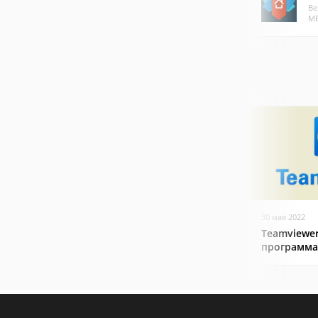
Ве
МБ
30 мая 2022
Teamviewer
программа