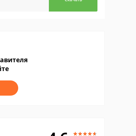
тавителя
йте