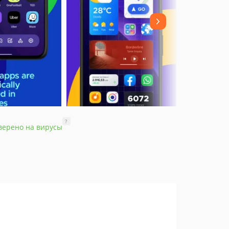
?
верено на вирусы