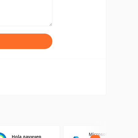
Microsoft Launcher
Hola лаунчер