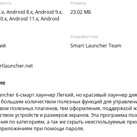
мость
Размер
.x, Android 8.x, Android 9.x,
23.02 МБ
0.x, Android 11.x, Android
Разработчик
кий
Smart Launcher Team
tlauncher.net
ие
uncher 6-смарт лаунчер
Легкий, но красивый лаунчер для 
 большим количеством полезных функций для управлен
вом полезных плагинов, тем оформления, поддержкой же
твом устройств и размеров экранов. Эта программа по
ия по категориям, а так же скрыть неиспользуемые при
 приложениям при помощи пароля.