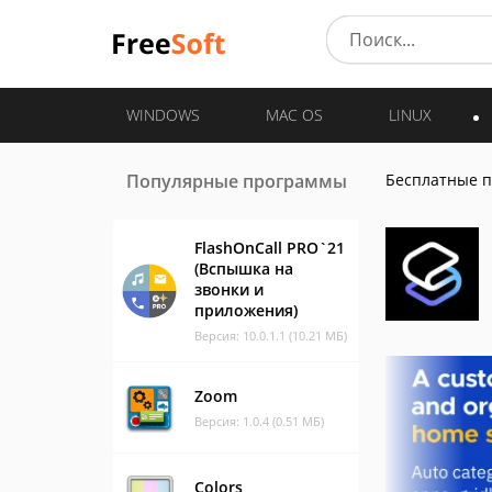
WINDOWS
MAC OS
LINUX
Популярные программы
Бесплатные 
FlashOnCall PRO`21
(Вспышка на
звонки и
приложения)
Версия: 10.0.1.1 (10.21 МБ)
Zoom
Версия: 1.0.4 (0.51 МБ)
Colors