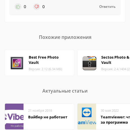
0
0
Ответить
Похожие приложения
Best Free Photo
Sectos Photo &
Vault
Vault
Версия: 2.12 (6.34 МБ)
Версия: 2.4.1404 (
Актуальные статьи
21 ноября 2018
30 мая 2022
Вайбер не работает
Teamviewer: чт
за программа