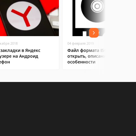
екабря 2018
04 февраля 2019
 закладки в Яндекс
Файл формата ISO: чем
узере на Андроид
открыть, описание,
ефон
особенности