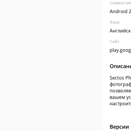
Совмести
Android 2
Язык
Английс
Сайт
play.goo
Описан
Sectos P
фотограф
позволяе
вашем ус
настроит
Версии