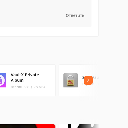
Ответить
VaultX Private
Safe Vault
Album
Версия: 1.1.7 (0.36 МБ)
Версия: 2.3.0 (12.9 МБ)