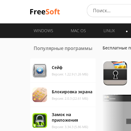
WINDOWS
MAC OS
LINUX
Популярные программы
Бесплатные 
Сейф
Версия: 1.22.9 (1.26 МБ)
Блокировка экрана
Версия: 2.0.3 (22.61 МБ)
Замок на
приложения
Версия: 3.34.3 (5.86 МБ)