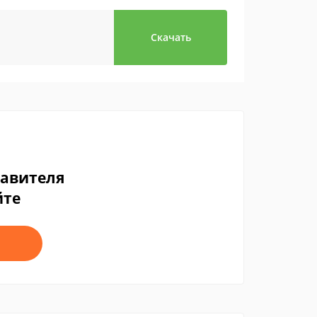
Скачать
тавителя
йте