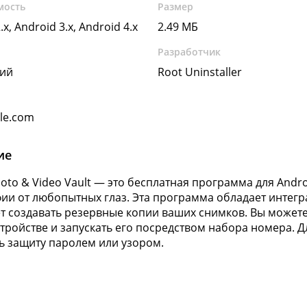
мость
Размер
.x, Android 3.x, Android 4.x
2.49 МБ
Разработчик
кий
Root Uninstaller
gle.com
ие
hoto & Video Vault — это бесплатная программа для Andr
ии от любопытных глаз. Эта программа обладает интег
т создавать резервные копии ваших снимков. Вы может
тройстве и запускать его посредством набора номера. 
ь защиту паролем или узором.