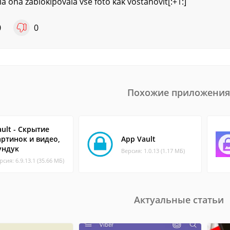
a ona zablokipovala vse foto kak vostanovit[:+1:]
0
0
Похожие приложения
ault - Скрытие
артинок и видео,
App Vault
ундук
Версия: 1.0.13 (1.17 МБ)
рсия: 6.9.13.1 (35.66 МБ)
Актуальные статьи