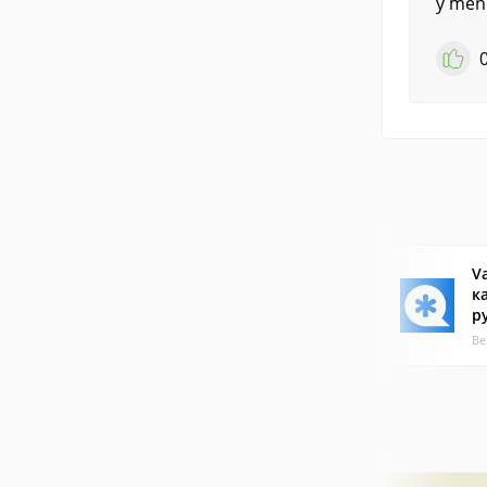
y meni
V
к
р
Ве