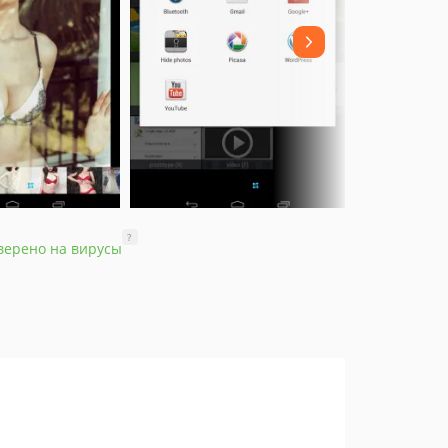
?
верено на вирусы