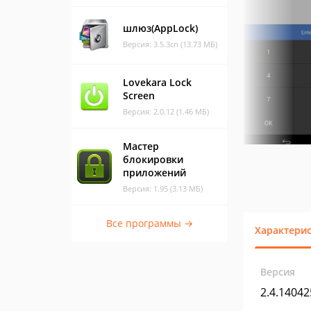
шлюз(AppLock)
Версия: 3.5.3cn (13.73 МБ)
Lovekara Lock
Screen
Версия: 2.0.12 (1.46 МБ)
Мастер
блокировки
приложений
Версия: 1.95 (3.13 МБ)
Все программы →
Характери
Версия
2.4.14042