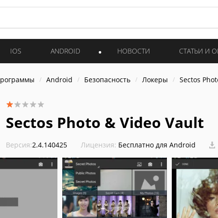
IOS
ANDROID
НОВОСТИ
СТАТЬИ И 
программы
Android
Безопасность
Локеры
Sectos Phot
Sectos Photo & Video Vault
Версия:
2.4.140425
Лицензия:
Бесплатно для Android