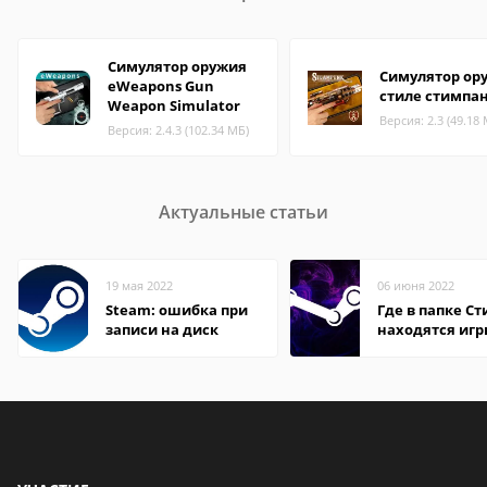
Симулятор оружия
Симулятор ор
eWeapons Gun
стиле стимпа
Weapon Simulator
Версия: 2.3 (49.18
Версия: 2.4.3 (102.34 МБ)
Актуальные статьи
19 мая 2022
06 июня 2022
Steam: ошибка при
Где в папке С
записи на диск
находятся иг