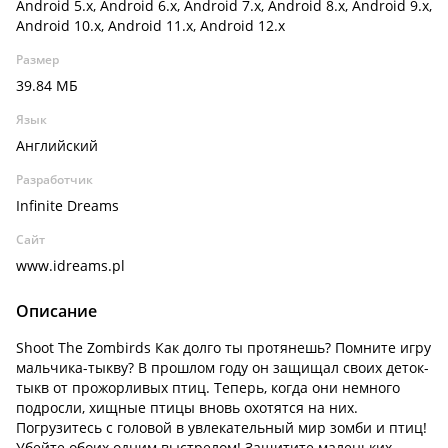
Android 5.x, Android 6.x, Android 7.x, Android 8.x, Android 9.x,
Android 10.x, Android 11.x, Android 12.x
Размер
39.84 МБ
Язык
Английский
Разработчик
Infinite Dreams
Сайт
www.idreams.pl
Описание
Shoot The Zombirds Как долго ты протянешь? Помните игру
мальчика-тыкву? В прошлом году он защищал своих деток-
тыкв от прожорливых птиц. Теперь, когда они немного
подросли, хищные птицы вновь охотятся на них.
Погрузитесь с головой в увлекательный мир зомби и птиц!
Убейте обоих одним выстрелом! Защитите маленьких