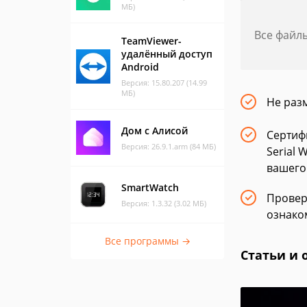
МБ)
Все файл
TeamViewer-
удалённый доступ
Android
Версия: 15.80.207 (14.99
МБ)
Не раз
Дом с Алисой
Сертиф
Версия: 26.9.1.arm (84 МБ)
Serial 
вашего
SmartWatch
Провер
Версия: 1.3.32 (3.02 МБ)
ознаком
Все программы →
Статьи и 