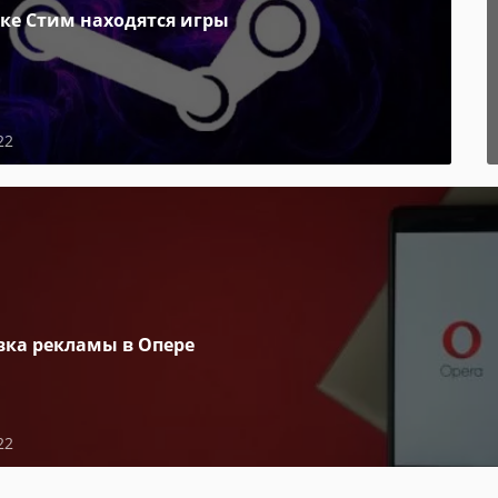
пке Стим находятся игры
22
вка рекламы в Опере
22