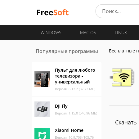
WINDOWS
MAC OS
LINUX
Популярные программы
Бесплатные 
Пульт для любого
телевизора -
универсальный
Версия: 6.12.2 (37.72 МБ)
DJI Fly
Версия: 1.15.0 (540.96 МБ)
Скачать 
Xiaomi Home
Версия: 10.9.708 (105.76