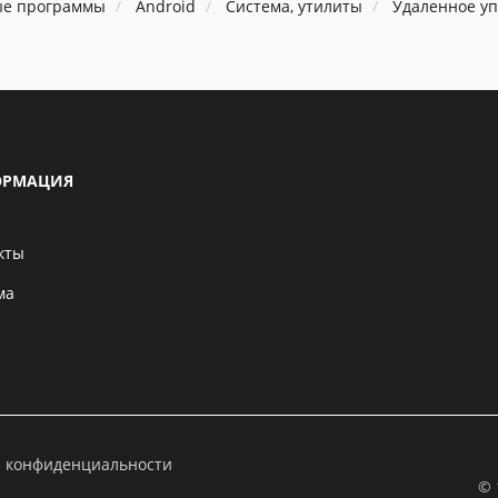
ые программы
Android
Система, утилиты
Удаленное у
РМАЦИЯ
кты
ма
а конфиденциальности
© 