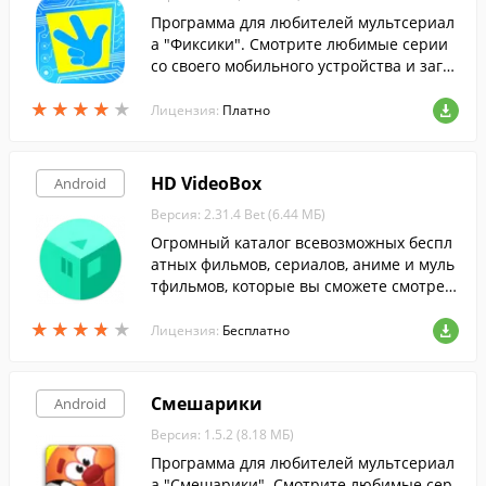
Программа для любителей мультсериал
а "Фиксики". Смотрите любимые серии
со своего мобильного устройства и загр
ужайте обои с изображениями понрави
★
★
★
★
★
★
★
★
★
★
вшихся вам персонажей.
Лицензия:
Платно
HD VideoBox
Android
Версия: 2.31.4 Bet (6.44 МБ)
Огромный каталог всевозможных беспл
атных фильмов, сериалов, аниме и муль
тфильмов, которые вы сможете смотрет
ь прямо на своём Android-устройстве в
★
★
★
★
★
★
★
★
★
★
любой момент.
Лицензия:
Бесплатно
Смешарики
Android
Версия: 1.5.2 (8.18 МБ)
Программа для любителей мультсериал
а "Смешарики". Смотрите любимые сер