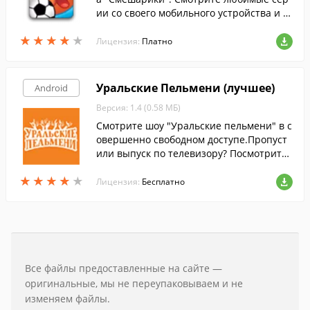
ии со своего мобильного устройства и з
агружайте обои с изображениями понра
★
★
★
★
★
★
★
★
★
★
вившихся вам персонажей.
Лицензия:
Платно
Уральские Пельмени (лучшее)
Android
Версия: 1.4 (0.58 МБ)
Смотрите шоу "Уральские пельмени" в с
овершенно свободном доступе.Пропуст
или выпуск по телевизору? Посмотрите
его здесь.
★
★
★
★
★
★
★
★
★
★
Лицензия:
Бесплатно
Все файлы предоставленные на сайте —
оригинальные, мы не переупаковываем и не
изменяем файлы.