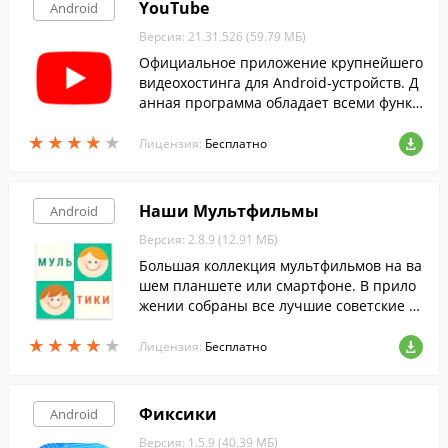
YouTube
Android
Версия: 21.31.526 (59.79 МБ)
Официальное приложение крупнейшего
видеохостинга для Android-устройств. Д
анная программа обладает всеми функц
иями, доступными на сайте YouTube.
★
★
★
★
★
★
★
★
★
★
Лицензия:
Бесплатно
Наши Мультфильмы
Android
Версия: 2.8.9 (12.91 МБ)
Большая коллекция мультфильмов на ва
шем планшете или смартфоне. В прило
жении собраны все лучшие советские и
современные российские мультфильмы.
★
★
★
★
★
★
★
★
★
★
Лицензия:
Бесплатно
Фиксики
Android
Версия: 1.5.9 (40.39 МБ)