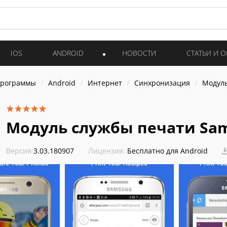
IOS
ANDROID
НОВОСТИ
СТАТЬИ И 
программы
Android
Интернет
Синхронизация
Модуль
Модуль службы печати Sams
Версия:
3.03.180907
Лицензия:
Бесплатно для Android