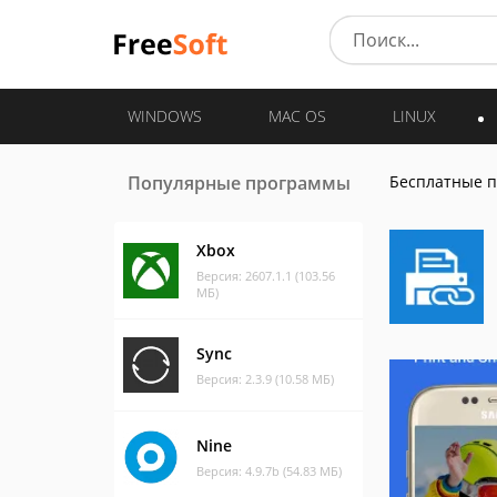
WINDOWS
MAC OS
LINUX
Популярные программы
Бесплатные 
Xbox
Версия: 2607.1.1 (103.56
МБ)
Sync
Версия: 2.3.9 (10.58 МБ)
Nine
Версия: 4.9.7b (54.83 МБ)