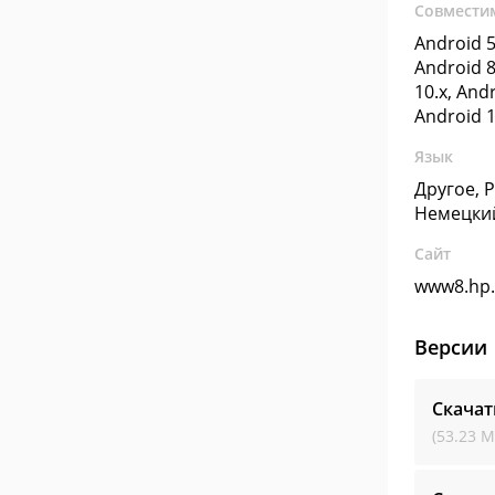
Совмести
Android 5
Android 8
10.x, Andr
Android 1
Язык
Другое, 
Немецки
Сайт
www8.hp
Версии
Скачат
(53.23 М