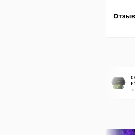
Отзы
C
P
Ве