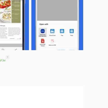
?
усы