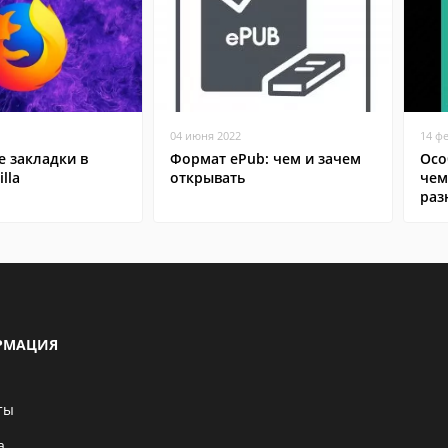
04 июня 2022
14 ф
 закладки в
Формат ePub: чем и зачем
Осо
lla
открывать
чем
раз
РМАЦИЯ
ты
а