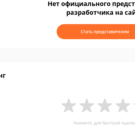
Нет официального предс
разработчика на са
Стать представителем
нг
Нажмите, для быстрой оценк