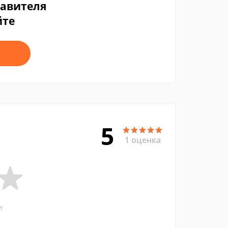
тавителя
йте
5
1 оценка
и