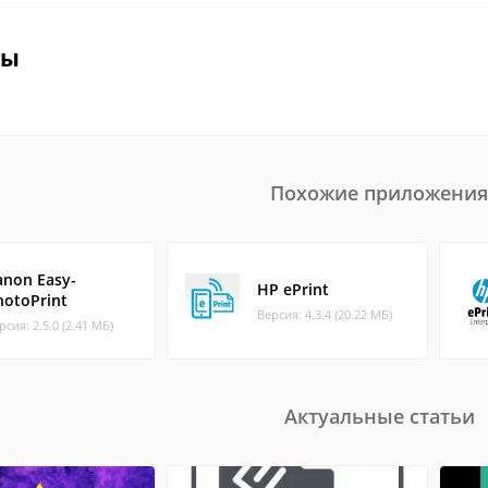
вы
Похожие приложения
anon Easy-
HP ePrint
hotoPrint
Версия: 4.3.4 (20.22 МБ)
рсия: 2.5.0 (2.41 МБ)
Актуальные статьи