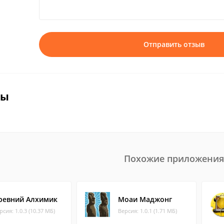
Отправить отзыв
вы
Похожие приложения
ревний Алхимик
Моаи Маджонг
рсия: 1.0.3 (10.37 МБ)
Версия: 1.0.1 (1.71 МБ)