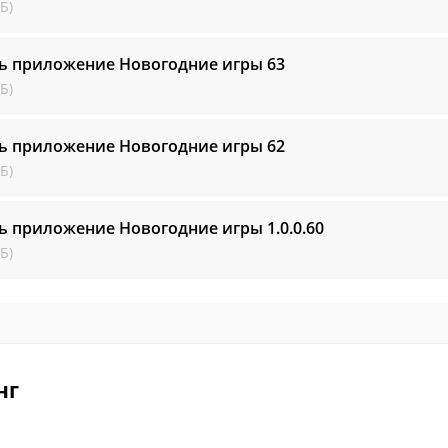
Б)
ть приложение Новогодние игры
63
Б)
ть приложение Новогодние игры
62
Б)
ть приложение Новогодние игры
1.0.0.60
Б)
нг