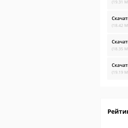
(19.31 М
Скача
(18.42 М
Скача
(18.35 М
Скача
(19.19 М
Рейти