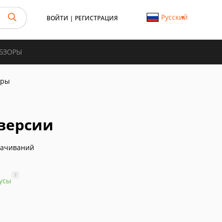
Русский
ВОЙТИ
|
РЕГИСТРАЦИЯ
ОБЗОРЫ
гры
 версии
качиваний
?
усы