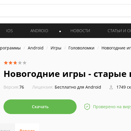
IOS
ANDROID
НОВОСТИ
СТАТЬИ И 
программы
Android
Игры
Головоломки
Новогодние и
Новогодние игры - старые
Версия:
76
Лицензия:
Бесплатно для Android
1749 с
Скачать
Проверено на вир
стики
Версии