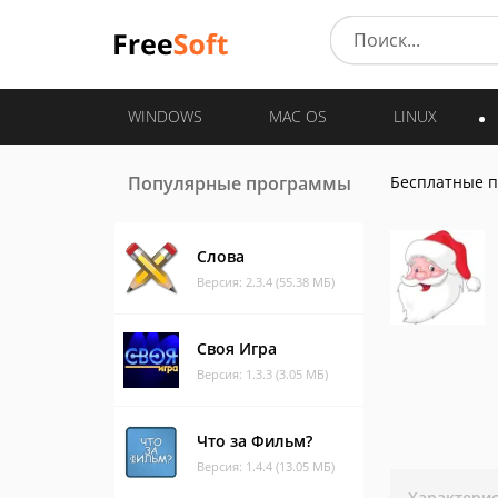
WINDOWS
MAC OS
LINUX
Популярные программы
Бесплатные 
Слова
Версия: 2.3.4 (55.38 МБ)
Своя Игра
Версия: 1.3.3 (3.05 МБ)
Что за Фильм?
Версия: 1.4.4 (13.05 МБ)
Характери