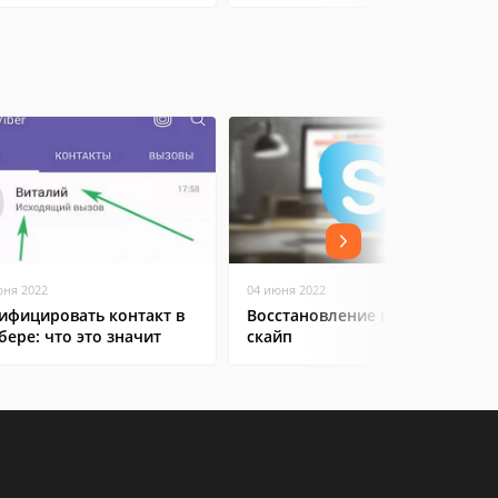
юня 2022
04 июня 2022
ифицировать контакт в
Восстановление пароля
бере: что это значит
скайп