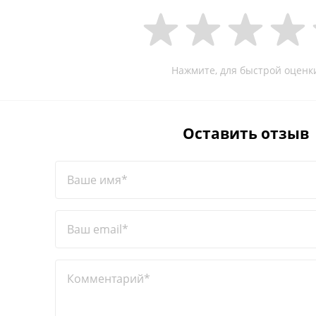
Нажмите, для быстрой оценк
Оставить отзыв
Ваше имя*
Ваш email*
Комментарий*