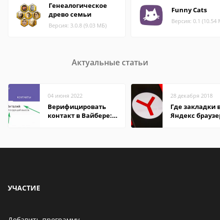
Генеалогическое
Funny Cats
древо семьи
Версия: 0.1 (10.54
Версия: 3.0.8 (9.03 МБ)
Актуальные статьи
04 июня 2022
28 декабря 2018
Верифицировать
Где закладки 
контакт в Вайбере:
Яндекс браузе
что это значит
Андроид теле
УЧАСТИЕ
Добавить программу