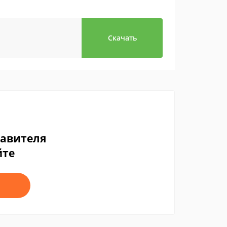
Скачать
тавителя
йте