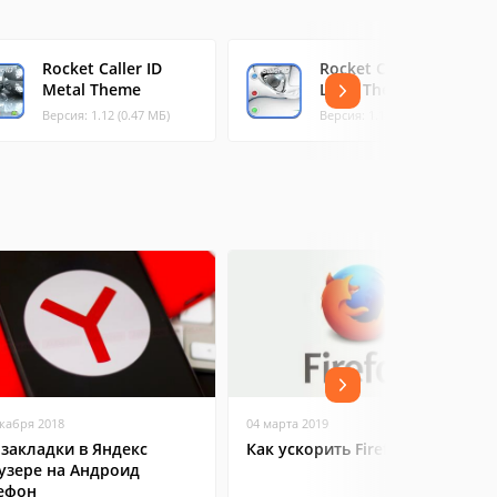
Rocket Caller ID
Rocket Caller ID
Metal Theme
Light Theme
Версия: 1.12 (0.47 МБ)
Версия: 1.11 (0.35 МБ)
екабря 2018
04 марта 2019
 закладки в Яндекс
Как ускорить Firefox
узере на Андроид
ефон