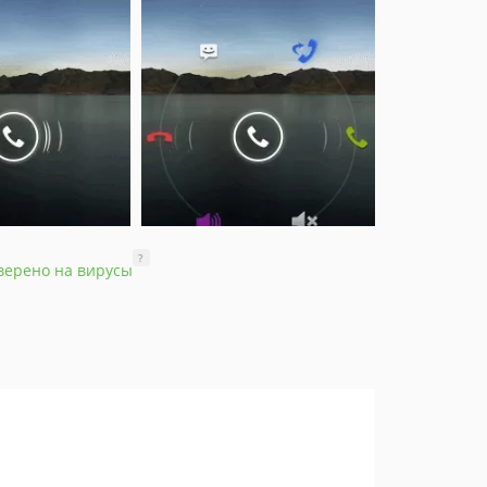
?
верено на вирусы