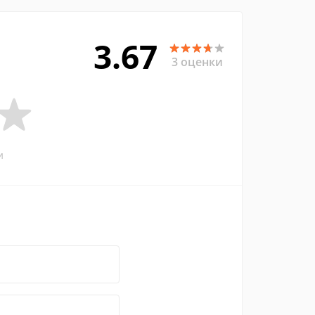
3.67
3 оценки
и