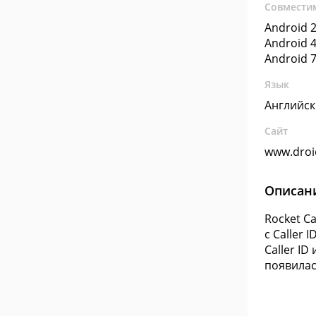
Совмести
Android 2
Android 4
Android 7
Язык
Английс
Сайт
www.droi
Описан
Rocket C
с Caller
Caller I
появилас