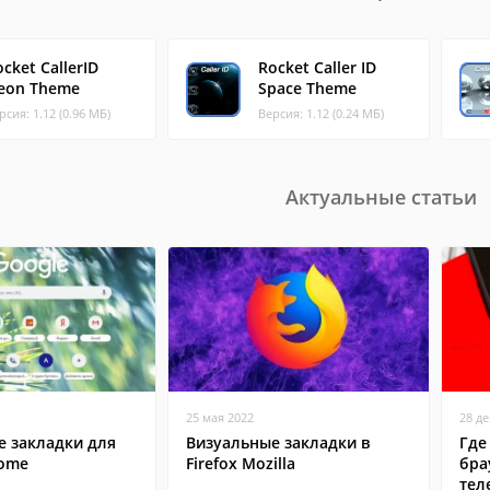
cket CallerID
Rocket Caller ID
eon Theme
Space Theme
рсия: 1.12 (0.96 МБ)
Версия: 1.12 (0.24 МБ)
Актуальные статьи
25 мая 2022
28 д
е закладки для
Визуальные закладки в
Где
rome
Firefox Mozilla
бра
тел