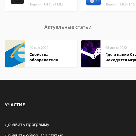
Версия: 1.4 (1.21 МБ)
Версия: 1.8.6 (1.15
Актуальные статьи
20 мая 2022
06 июня 2022
Свойства
Где в папке С
обозревателя
находятся иг
Internet Explorer где
находится
УЧАСТИЕ
Добавить программу
Добавить обзор или статью