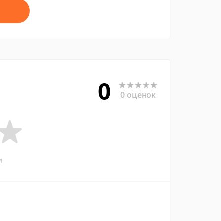
0
0 оценок
и