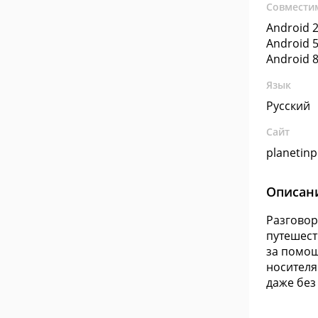
Совмести
Android 2
Android 5
Android 8
Язык
Русский
Сайт
planetin
Описан
Разговор
путешест
за помощ
носителя
даже без