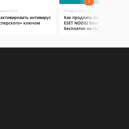
евраля 2019
07 марта 2019
 активировать антивирус
Как продлить лицензию
сперского» ключом
ESET NOD32 Smart Security
бесплатно на год