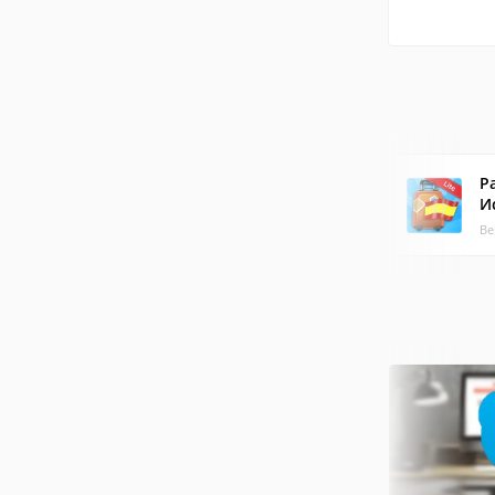
Р
И
Ве