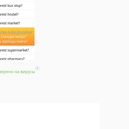
?
верено на вирусы