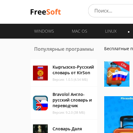
WINDOWS
MAC OS
LINUX
Популярные программы
Бесплатные 
Кыргызско-Русский
словарь от KirSon
Версия: 1.0.5 (4.54 МБ)
Bravolol Англо-
русский словарь и
переводчик
Версия: 9.2.0 (38 МБ)
Словарь Даля