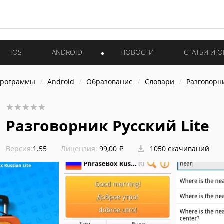
IOS
ANDROID
НОВОСТИ
СТАТЬИ И 
программы
Android
Образование
Словари
Разговорни
Разговорник Русский Lite
Версия:
1.55
Лицензия:
99,00 ₽
1050 скачиваний