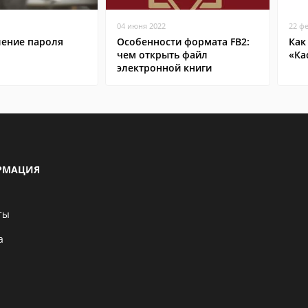
04 июня 2022
22 ф
ление пароля
Особенности формата FB2:
Как
чем открыть файл
«Ка
электронной книги
РМАЦИЯ
ты
а