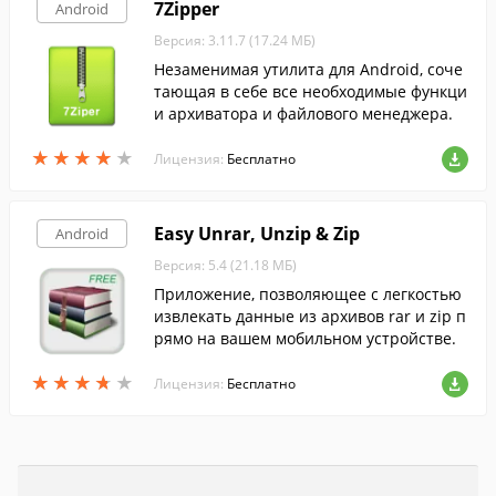
7Zipper
Android
Версия: 3.11.7 (17.24 МБ)
Незаменимая утилита для Android, соче
тающая в себе все необходимые функци
и архиватора и файлового менеджера.
★
★
★
★
★
★
★
★
★
★
Лицензия:
Бесплатно
Easy Unrar, Unzip & Zip
Android
Версия: 5.4 (21.18 МБ)
Приложение, позволяющее с легкостью
извлекать данные из архивов rar и zip п
рямо на вашем мобильном устройстве.
★
★
★
★
★
★
★
★
★
★
Лицензия:
Бесплатно