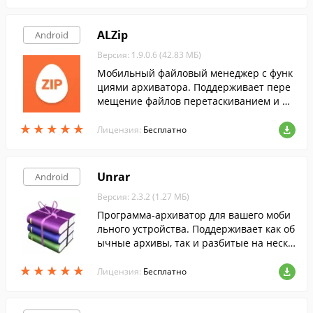
ALZip
Android
Версия: 1.9.0.6 (42.83 МБ)
Мобильный файловый менеджер с функ
циями архиватора. Поддерживает пере
мещение файлов перетаскиванием и ря
д дополнительных полезных функций.
★
★
★
★
★
★
★
★
★
★
Лицензия:
Бесплатно
Unrar
Android
Версия: 2.3.2 (1.27 МБ)
Программа-архиватор для вашего моби
льного устройства. Поддерживает как об
ычные архивы, так и разбитые на неско
лько частей.
★
★
★
★
★
★
★
★
★
★
Лицензия:
Бесплатно