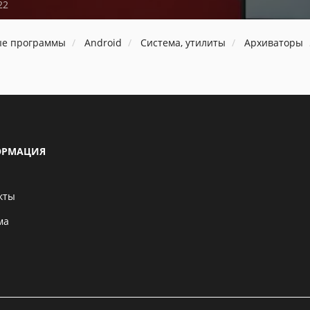
22
ые программы
Android
Система, утилиты
Архиваторы
РМАЦИЯ
кты
ма