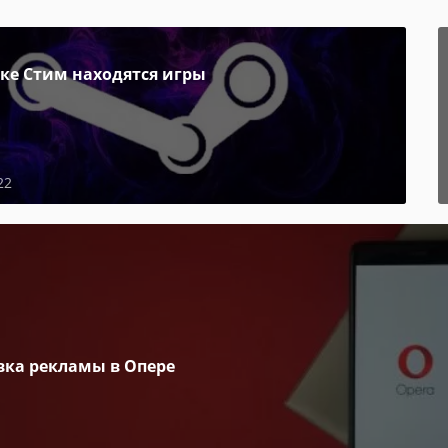
пке Стим находятся игры
22
вка рекламы в Опере