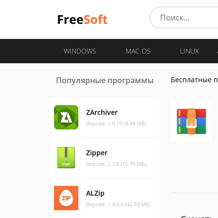
WINDOWS
MAC OS
LINUX
Популярные программы
Бесплатные 
ZArchiver
Версия: 1.0.10 (4.94 МБ)
Zipper
Версия: 2.3.6 (15.79 МБ)
ALZip
Версия: 1.9.0.6 (42.83 МБ)