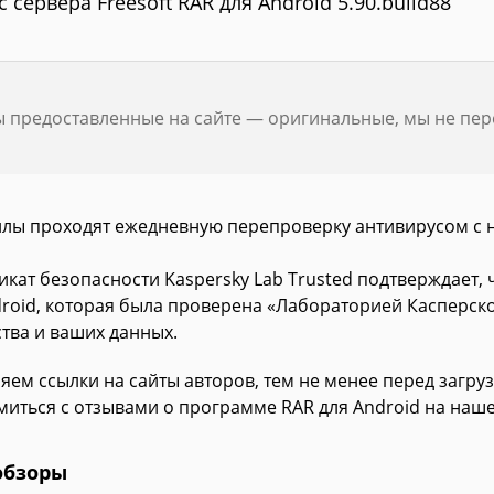
с сервера Freesoft RAR для Android 5.90.build88
ы предоставленные на сайте — оригинальные, мы не пе
йлы проходят ежедневную перепроверку антивирусом с 
икат безопасности Kaspersky Lab Trusted подтверждает,
droid, которая была проверена «Лабораторией Касперско
ства и ваших данных.
яем ссылки на сайты авторов, тем не менее перед загру
миться с отзывами о программе RAR для Android на наше
обзоры