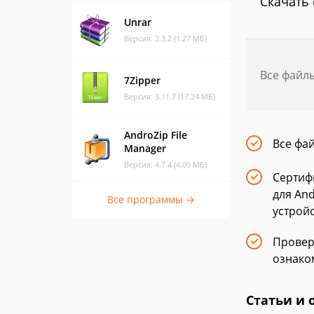
Скачать 
Unrar
Версия: 2.3.2 (1.27 МБ)
Все файл
7Zipper
Версия: 3.11.7 (17.24 МБ)
AndroZip File
Все фа
Manager
Версия: 4.7.4 (4.09 МБ)
Сертиф
для An
Все программы →
устрой
Провер
ознако
Статьи и 