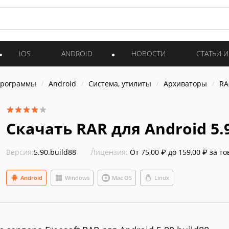
IOS
ANDROID
НОВОСТИ
СТАТЬИ 
программы
Android
Система, утилиты
Архиваторы
RA
Скачать RAR для Android 5.9
Версия:
5.90.build88
Лицензия:
От 75,00 ₽ до 159,00 ₽ за то
Android
Windows
Mac OS
Linux