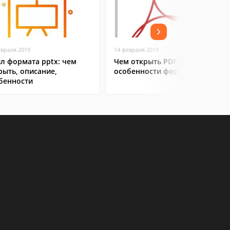
евраля 2019
14 февраля 2019
л формата pptx: чем
Чем открыть PDF:
рыть, описание,
особенности формата
бенности