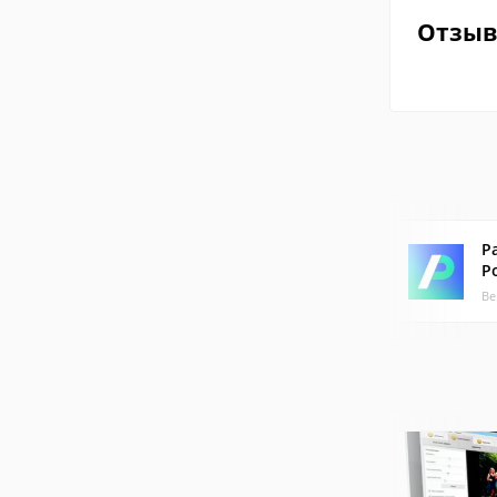
Отзы
Р
Р
Ве