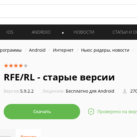
IOS
ANDROID
НОВОСТИ
СТАТЬИ И 
программы
Android
Интернет
Ньюс ридеры, новости
RFE/RL - старые версии
Версия:
5.9.2.2
Лицензия:
Бесплатно для Android
270
Скачать
Проверено на вир
стики
Версии