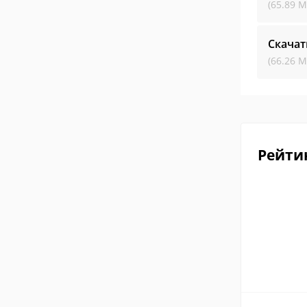
(65.89 М
Скачат
(66.26 М
Рейти