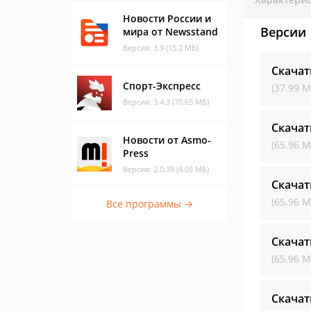
Новости России и
Версии
мира от Newsstand
Версия: 3.9 (15.2 МБ)
Скачат
Спорт-Экспресс
(37.99 М
Версия: 3.4.3 (70.65 МБ)
Скачат
Новости от Asmo-
(65.96 М
Press
Версия: 2.0.39 (4.05 МБ)
Скачат
(65.96 М
Все программы →
Скачат
(65.96 М
Скачат