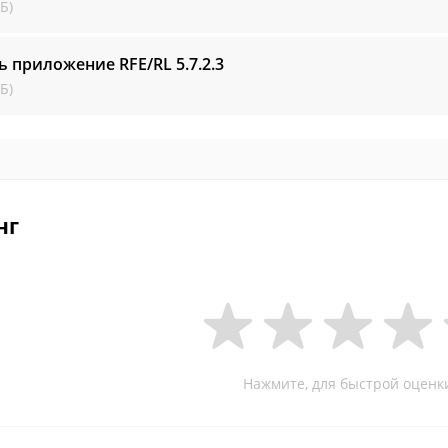
Б)
ь приложение RFE/RL
5.7.2.3
Б)
нг
Нажмите, для быстрой оценк