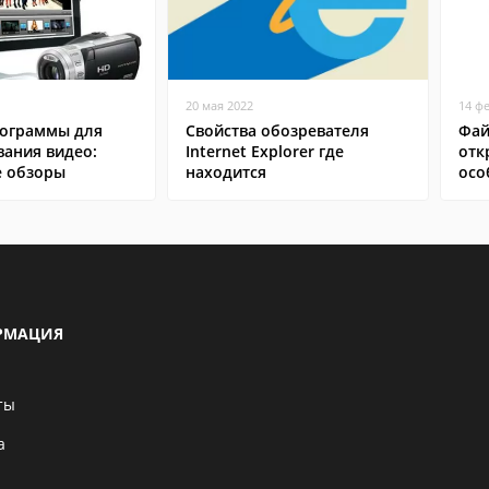
20 мая 2022
14 ф
ограммы для
Свойства обозревателя
Фай
вания видео:
Internet Explorer где
отк
 обзоры
находится
осо
РМАЦИЯ
ты
а