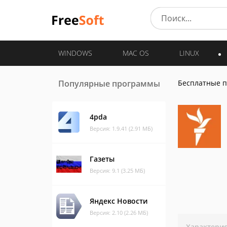
WINDOWS
MAC OS
LINUX
Популярные программы
Бесплатные 
4pda
Версия: 1.9.41 (2.91 МБ)
Газеты
Версия: 9.1 (3.25 МБ)
Яндекс Новости
Версия: 2.10 (2.26 МБ)
Характери