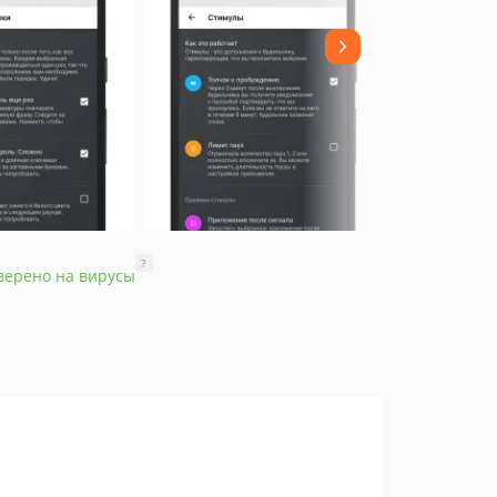
?
верено на вирусы