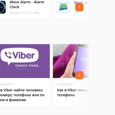
Wave Alarm - Alarm
Sleep as Android
Clock
Версия: 20260616 (48.2
МБ)
Версия: 3.1 (20.71 МБ)
преля 2019
29 мая 2019
 в Viber найти человека
Как в Viber поменять номер
номеру телефона или по
телефона
ни и фамилии