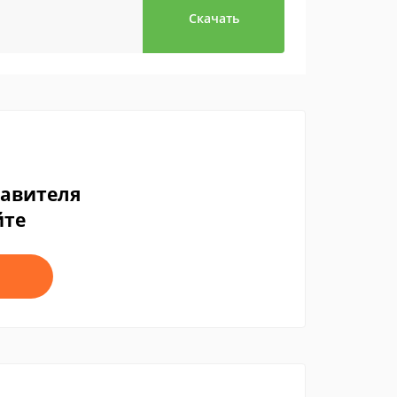
Скачать
тавителя
йте