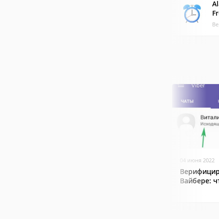
A
F
Ве
04 июня 2022
Верифицир
Вайбере: ч