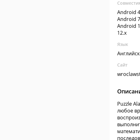
Совмести
Android 4
Android 7
Android 1
12.x
Язык
Английс
Сайт
wroclaws
Описан
Puzzle A
любое вр
воспроиз
выполнит
математи
последов