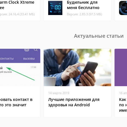
larm Clock Xtreme
Будильник для
ree
меня бесплатно
рсия: 24.16.4 (33.41 МБ)
Версия: 2.85.3 (97.5 МБ)
Актуальные статьи
14 марта 2019
16 а
овать контакт в
Лучшие приложения для
Как
то это значит
здоровья на Android
по 
име