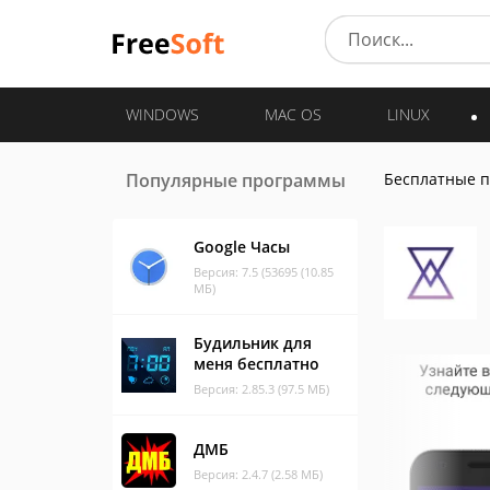
WINDOWS
MAC OS
LINUX
Популярные программы
Бесплатные 
Google Часы
Версия: 7.5 (53695 (10.85
МБ)
Будильник для
меня бесплатно
Версия: 2.85.3 (97.5 МБ)
ДМБ
Версия: 2.4.7 (2.58 МБ)