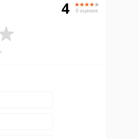
4
0 оценок
и