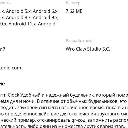
мость
Размер
.x, Android 5.x, Android 6.x,
7.62 МБ
.x, Android 8.x, Android 9.x,
0.x, Android 11.x, Android
Разработчик
кий
Wro Claw Studio S.C.
tudio.com
ие
larm Clock Удобный и надежный будильник, который пом
емя дня и ночи. В отличие от обычных будильников, это
водить звуковой сигнал в назначенное время, пока вы н
ь определенное действие для отключения звукового сиг
ческий пример, отсканировать qr-код, запомнить распо
ательность, либо один из множества других вариантов.