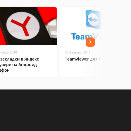
екабря 2018
27 февраля 2019
 закладки в Яндекс
Teamviewer для Ubuntu
узере на Андроид
ефон