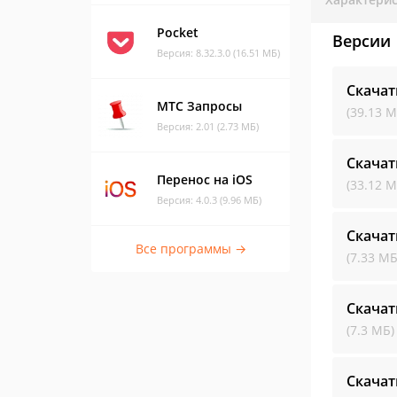
Pocket
Версии
Версия: 8.32.3.0 (16.51 МБ)
Скачат
МТС Запросы
(39.13 М
Версия: 2.01 (2.73 МБ)
Скачат
Перенос на iOS
(33.12 М
Версия: 4.0.3 (9.96 МБ)
Скачат
Все программы →
(7.33 МБ
Скачат
(7.3 МБ)
Скачат