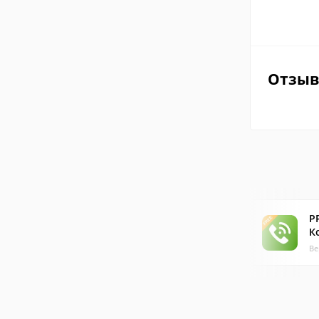
Отзы
P
К
Ве