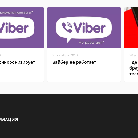
8
21 ноября 2018
28 д
 синхронизирует
Вайбер не работает
Где
бра
тел
РМАЦИЯ