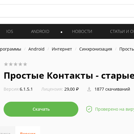
IOS
ANDROID
НОВОСТИ
СТАТЬИ И 
программы
Android
Интернет
Синхронизация
Просты
Простые Контакты - стары
Версия:
6.1.5.1
Лицензия:
29,00 ₽
1877 скачиваний
Скачать
Проверено на вир
стики
Версии