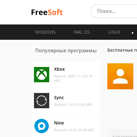
WINDOWS
MAC OS
LINUX
Популярные программы
Бесплатные 
Xbox
Версия: 2608.1.1 (103.74
МБ)
Sync
Версия: 2.3.9 (10.58 МБ)
Nine
Версия: 4.9.7b (54.83 МБ)
Характери