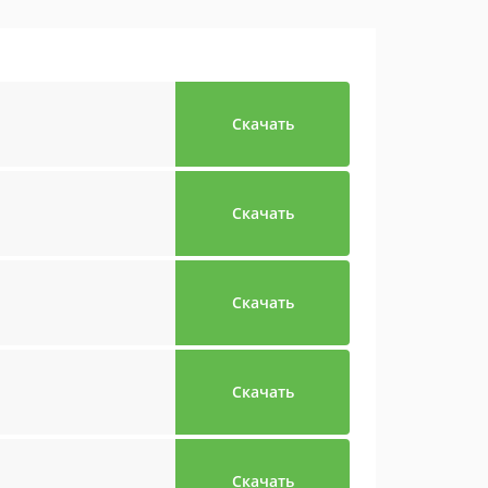
Скачать
Скачать
Скачать
Скачать
Скачать