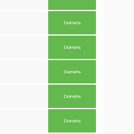
Скачать
Скачать
Скачать
Скачать
Скачать