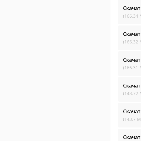
Скачат
(166.34 
Скачат
(166.32 
Скачат
(166.31 
Скачат
(143.72 
Скачат
(143.7 М
Скачат