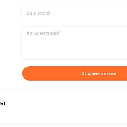
Ваш email*
Комментарий*
Отправить отзыв
вы