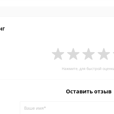
нг
Нажмите, для быстрой оценк
Оставить отзыв
Ваше имя*