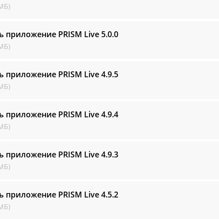
МБ)
ь приложение PRISM Live
5.0.0
МБ)
ь приложение PRISM Live
4.9.5
МБ)
ь приложение PRISM Live
4.9.4
МБ)
ь приложение PRISM Live
4.9.3
МБ)
ь приложение PRISM Live
4.5.2
МБ)