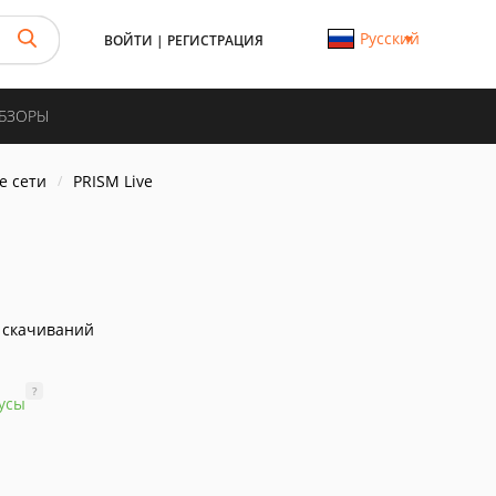
Русский
ВОЙТИ
|
РЕГИСТРАЦИЯ
ОБЗОРЫ
е сети
PRISM Live
 скачиваний
?
усы