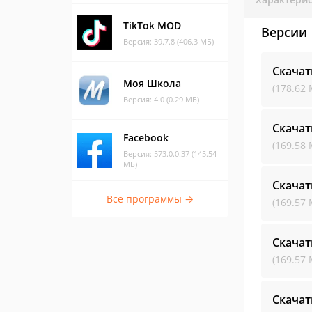
TikTok MOD
Версии
Версия: 39.7.8 (406.3 МБ)
Скачат
Моя Школа
(178.62 
Версия: 4.0 (0.29 МБ)
Скачат
Facebook
(169.58 
Версия: 573.0.0.37 (145.54
МБ)
Скачат
Все программы →
(169.57 
Скачат
(169.57 
Скачат