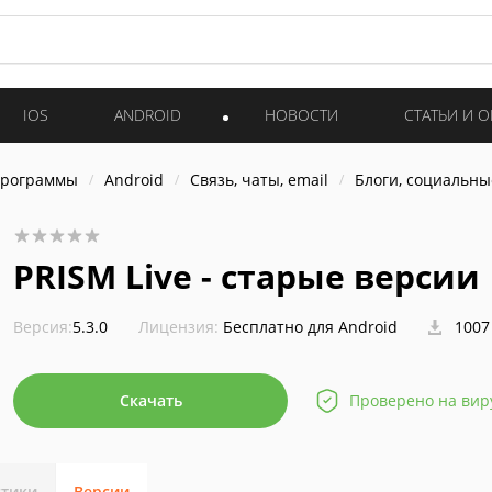
IOS
ANDROID
НОВОСТИ
СТАТЬИ И 
программы
Android
Связь, чаты, email
Блоги, социальны
PRISM Live - старые версии
Версия:
5.3.0
Лицензия:
Бесплатно для Android
1007
Скачать
Проверено на вир
стики
Версии