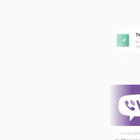
T
Ве
МБ
21 ноября 201