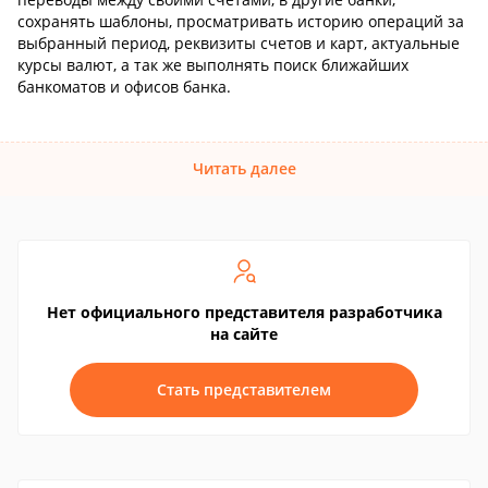
сохранять шаблоны, просматривать историю операций за
выбранный период, реквизиты счетов и карт, актуальные
курсы валют, а так же выполнять поиск ближайших
банкоматов и офисов банка.
Читать далее
Нет официального представителя разработчика
на сайте
Стать представителем