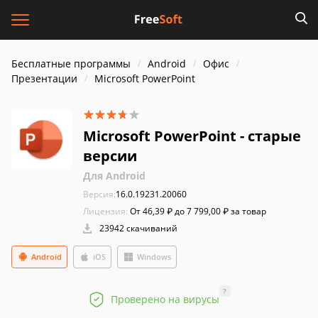
Бесплатные программы
Android
Офис
Презентации
Microsoft PowerPoint
Microsoft PowerPoint - старые
версии
Для Android
Версия:
16.0.19231.20060
Лицензия:
От 46,39 ₽ до 7 799,00 ₽ за товар
23942 скачиваний
Android
iOS
Windows
?
Проверено на вирусы