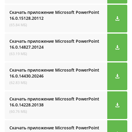
Скачать приложение Microsoft PowerPoint
16.0.15128.20112
(65.84 МБ)
Скачать приложение Microsoft PowerPoint
16.0.14827.20124
(63.19 МБ)
Скачать приложение Microsoft PowerPoint
16.0.14430.20246
(62.83 МБ)
Скачать приложение Microsoft PowerPoint
16.0.14228.20138
(60.76 МБ)
Скачать приложение Microsoft PowerPoint