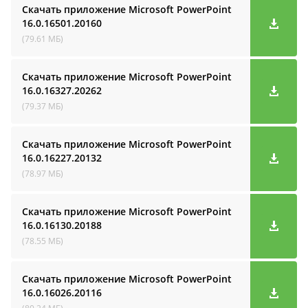
Скачать приложение Microsoft PowerPoint
16.0.16501.20160
(79.61 МБ)
Скачать приложение Microsoft PowerPoint
16.0.16327.20262
(79.37 МБ)
Скачать приложение Microsoft PowerPoint
16.0.16227.20132
(78.97 МБ)
Скачать приложение Microsoft PowerPoint
16.0.16130.20188
(78.55 МБ)
Скачать приложение Microsoft PowerPoint
16.0.16026.20116