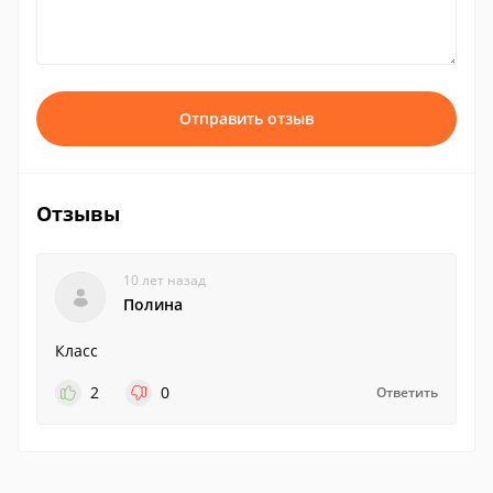
Отправить отзыв
Отзывы
10 лет назад
Полина
Класс
2
0
Ответить