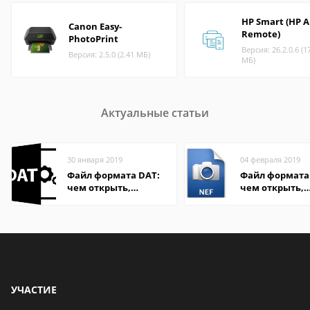
HP Smart (HP A
Canon Easy-
Remote)
PhotoPrint
Версия: 26.2.0.6 (1
Версия: 2.5.0 (2.41 МБ)
МБ)
Актуальные статьи
30 января 2019
04 февраля 2019
Файл формата DAT:
Файл формата 
чем открыть,
чем открыть,
описание,
описание,
особенности
особенности
УЧАСТИЕ