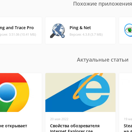
Похожие приложения
ing and Trace Pro
Ping & Net
рсия: 3.51.06 (10.41 МБ)
Версия: 4.3.8 (3.7 МБ)
Актуальные статьи
20 мая 2022
19 м
не открывает
Свойства обозревателя
Ste
Internet Explorer где
на 