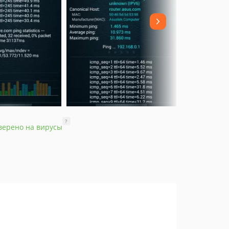
?
верено на вирусы