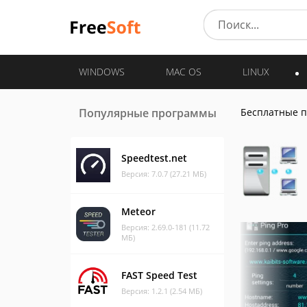
WINDOWS
MAC OS
LINUX
Популярные программы
Бесплатные 
Speedtest.net
Версия: 7.0.7 (27.21 МБ)
Meteor
Версия: 2.69.0-181 (11.72
МБ)
FAST Speed Test
Версия: 1.2.1 (2.54 МБ)