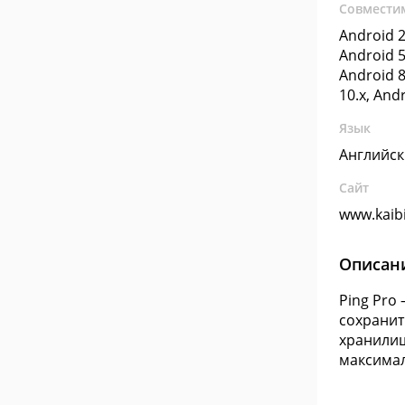
Совмести
Android 2
Android 5
Android 8
10.x, And
Язык
Английс
Сайт
www.kaib
Описан
Ping Pro
сохранит
хранилищ
максимал