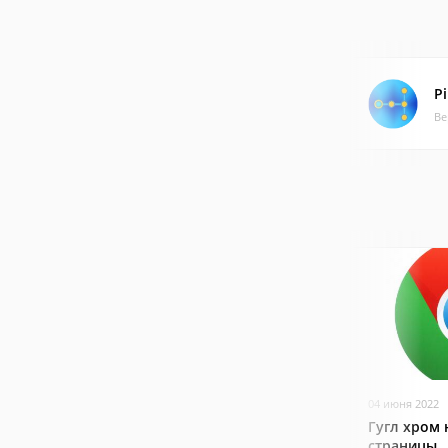
P
Ве
04 июня 2022
Гугл хром 
страницы