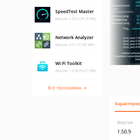
SpeedTest Master
Версия: 1.53.0 (20.78 МБ)
Network Analyzer
Версия: 4.0.1 (12.83 МБ)
Wi-Fi Toolkit
Версия: 1.4.56 (54.21 МБ)
Все программы →
Характери
Версия
1.50.9