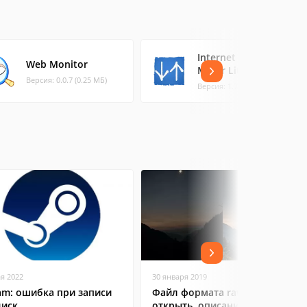
Internet Speed
Web Monitor
Meter Lite
Версия: 0.0.7 (0.25 МБ)
Версия: 1.7.0-li (18.94 МБ)
ая 2022
30 января 2019
am: ошибка при записи
Файл формата raw: чем
диск
открыть, описание,