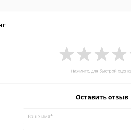
нг
Нажмите, для быстрой оценк
Оставить отзыв
Ваше имя*