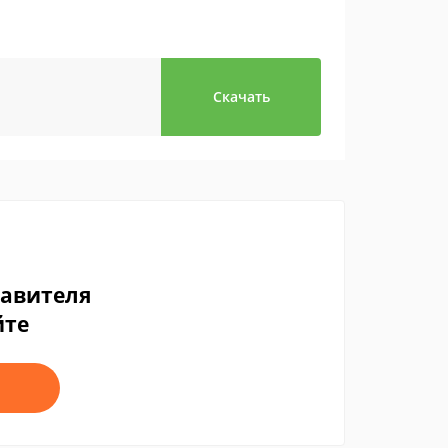
Скачать
тавителя
йте