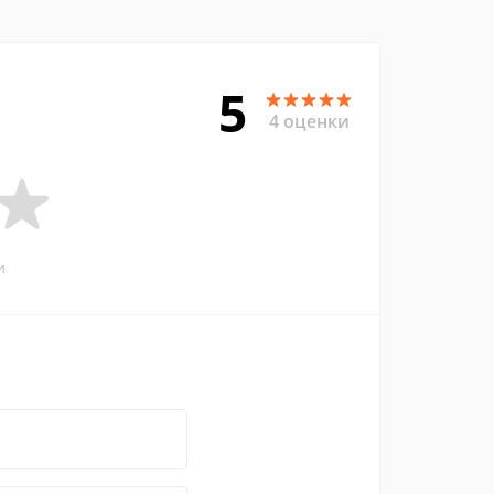
5
4 оценки
и