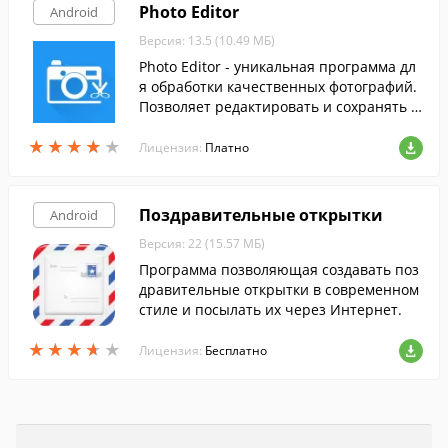
Photo Editor
Android
Версия: 13.5 (10.49 МБ)
Photo Editor - уникальная программа дл
я обработки качественных фотографий.
Позволяет редактировать и сохранять в
исходном разрешении.
★
★
★
★
★
★
★
★
★
★
Лицензия:
Платно
Поздравительные открытки
Android
Версия: 22 (15.57 МБ)
Программа позволяющая создавать поз
дравительные открытки в современном
стиле и посылать их через Интернет.
★
★
★
★
★
★
★
★
★
★
Лицензия:
Бесплатно