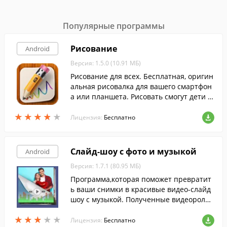
Популярные программы
Рисование
Android
Версия: 1.5.0 (10.91 МБ)
Рисование для всех. Бесплатная, оригин
альная рисовалка для вашего смартфон
а или планшета. Рисовать смогут дети и
их родители, бизнесмены и художники,
★
★
★
★
★
★
★
★
★
★
школьники и студенты.
Лицензия:
Бесплатно
Слайд-шоу с фото и музыкой
Android
Версия: 1.7.1 (80.95 МБ)
Программа,которая поможет превратит
ь ваши снимки в красивые видео-слайд
шоу с музыкой. Полученные видеоролик
и можно сохранить на устройстве или о
★
★
★
★
★
★
★
★
★
★
тправить друзьям.
Лицензия:
Бесплатно