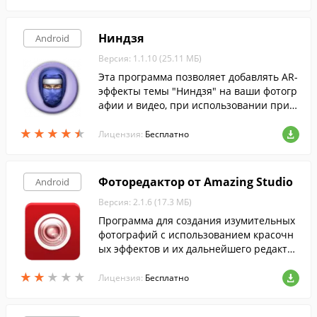
Ниндзя
Android
Версия: 1.1.10 (25.11 МБ)
Эта программа позволяет добавлять AR-
эффекты темы "Ниндзя" на ваши фотогр
афии и видео, при использовании прил
ожения "AR-эффект" на устройствах Xper
★
★
★
★
★
★
★
★
★
★
ia.
Лицензия:
Бесплатно
Фоторедактор от Amazing Studio
Android
Версия: 2.1.6 (17.3 МБ)
Программа для создания изумительных
фотографий с использованием красочн
ых эффектов и их дальнейшего редакти
рования.
★
★
★
★
★
★
★
★
★
★
Лицензия:
Бесплатно