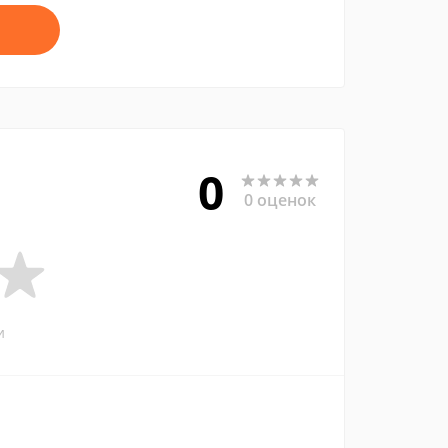
0
0 оценок
и