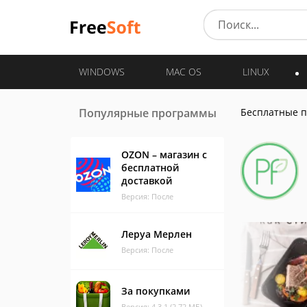
WINDOWS
MAC OS
LINUX
Популярные программы
Бесплатные 
OZON – магазин с
бесплатной
доставкой
Версия: После
Леруа Мерлен
Версия: После
За покупками
Версия: 4.3.1 (2.72 МБ)