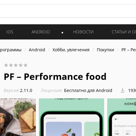
IOS
ANDROID
НОВОСТИ
СТАТЬИ И 
программы
Android
Хобби, увлечения
Покупки
PF – P
PF – Performance food
Версия:
2.11.0
Лицензия:
Бесплатно для Android
193