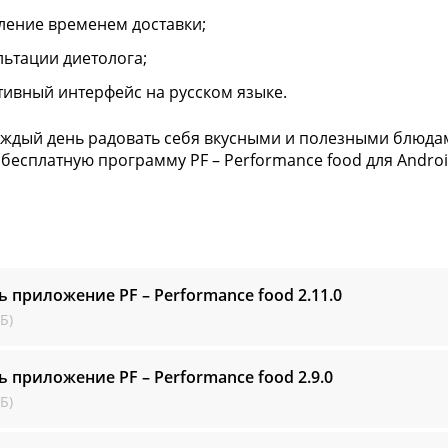
ление временем доставки;
льтации диетолога;
тивный интерфейс на русском языке.
аждый день радовать себя вкусными и полезными блюдами
 бесплатную программу PF – Performance food для Androi
ь приложение PF – Performance food
2.11.0
Б)
ь приложение PF – Performance food
2.9.0
Б)