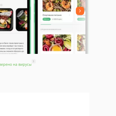
?
верено на вирусы