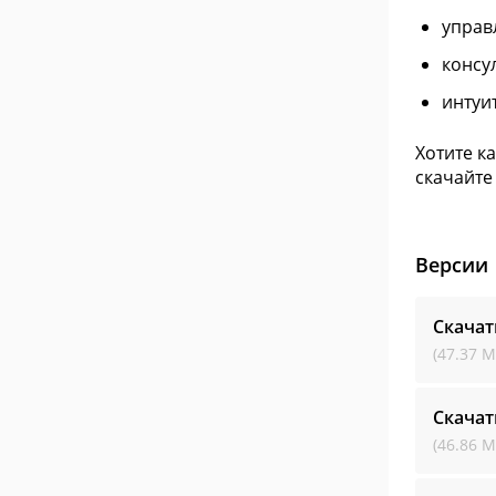
управ
консу
интуи
Хотите к
скачайте
Версии
Скачат
(47.37 М
Скачат
(46.86 М