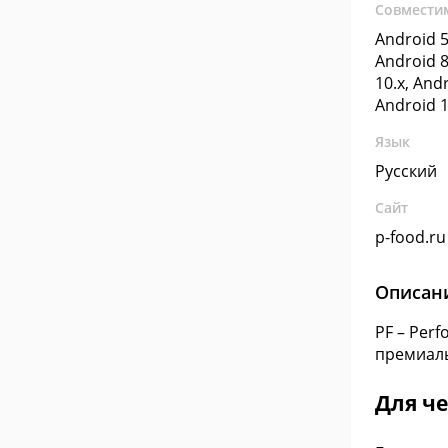
Совмести
Android 5
Android 8
10.x, Andr
Android 1
Язык
Русский
Сайт
p-food.ru
Описан
PF – Per
премиаль
Для че