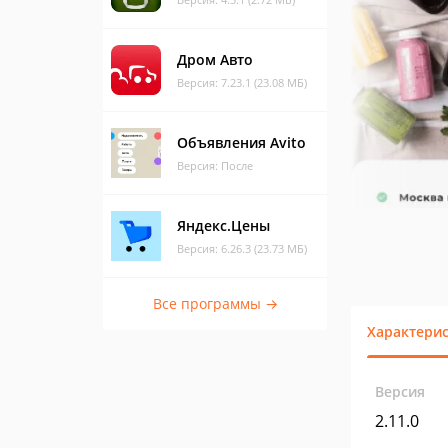
Дром Авто
Версия: 7.23.1 (23.08 МБ)
Объявления Avito
Версия: После
Яндекс.Цены
Версия: 6.26.3 (23.73 МБ)
Все программы →
Характери
Версия
2.11.0