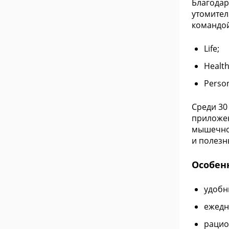
Благодар
утомител
командой
Life;
Health
Person
Среди 30
приложен
мышечной
и полезн
Особен
удобн
ежедн
рацио