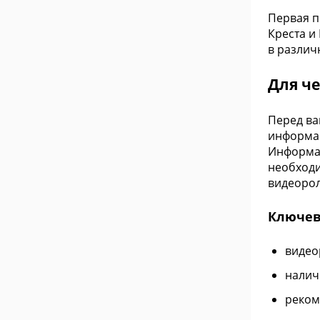
Первая п
Креста и
в различ
Для ч
Перед ва
информац
Информац
необходи
видеорол
Ключев
видео
налич
реком