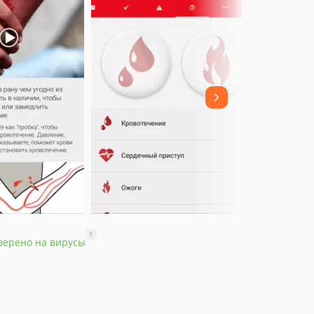
?
верено на вирусы