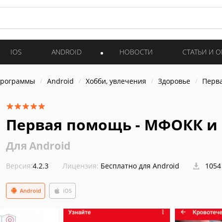
IOS
ANDROID
НОВОСТИ
СТАТЬИ И 
программы
Android
Хобби, увлечения
Здоровье
Перв
Первая помощь - МФОКК и
Для Android
Версия:
4.2.3
Лицензия:
Бесплатно для Android
1054
Android
iOS