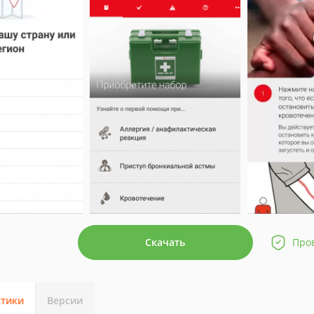
Скачать
Про
стики
Версии