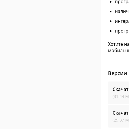
прогр
налич
интер
прогр
Хотите н
мобильны
Версии
Скачат
(31.44 М
Скачат
(29.37 М