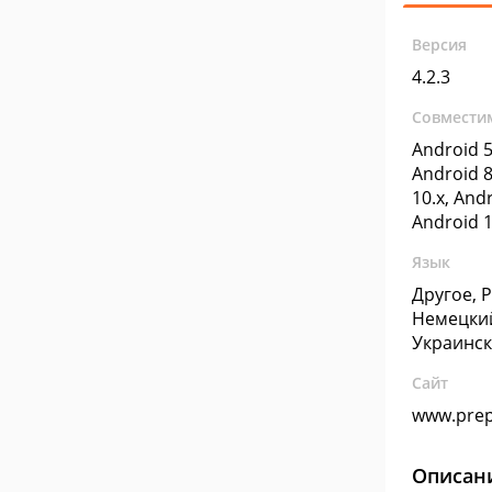
Версия
4.2.3
Совмести
Android 5
Android 8
10.x, Andr
Android 1
Язык
Другое, 
Немецкий
Украинс
Сайт
www.prep
Описан