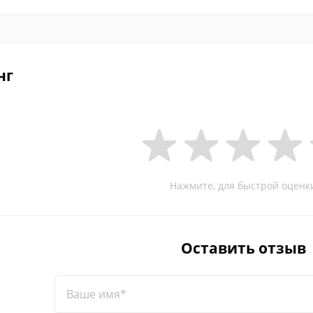
нг
Нажмите, для быстрой оценк
Оставить отзыв
Ваше имя*