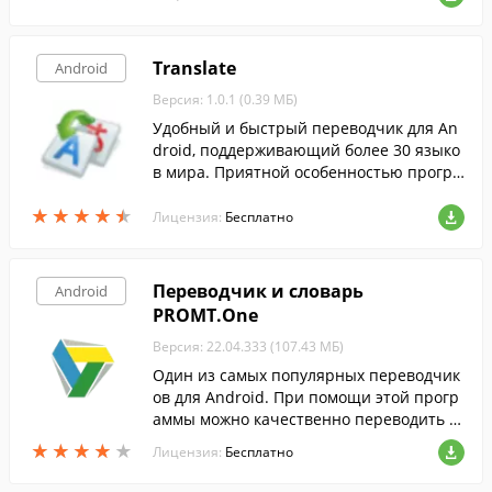
Translate
Android
Версия: 1.0.1 (0.39 МБ)
Удобный и быстрый переводчик для An
droid, поддерживающий более 30 языко
в мира. Приятной особенностью програ
ммы станет быстрый выбор языков и во
★
★
★
★
★
★
★
★
★
★
зможность их переключения в один тап.
Лицензия:
Бесплатно
Переводчик и словарь
Android
PROMT.One
Версия: 22.04.333 (107.43 МБ)
Один из самых популярных переводчик
ов для Android. При помощи этой прогр
аммы можно качественно переводить т
ексты на практически любую тему.
★
★
★
★
★
★
★
★
★
★
Лицензия:
Бесплатно