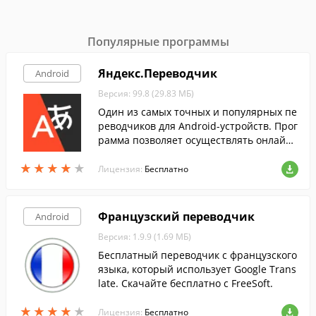
Популярные программы
Яндекс.Переводчик
Android
Версия: 99.8 (29.83 МБ)
Один из самых точных и популярных пе
реводчиков для Android-устройств. Прог
рамма позволяет осуществлять онлайн
перевод с более,чем 90 языков.
★
★
★
★
★
★
★
★
★
★
Лицензия:
Бесплатно
Французский переводчик
Android
Версия: 1.9.9 (1.69 МБ)
Бесплатный переводчик с французского
языка, который использует Google Trans
late. Скачайте бесплатно с FreeSoft.
★
★
★
★
★
★
★
★
★
★
Лицензия:
Бесплатно