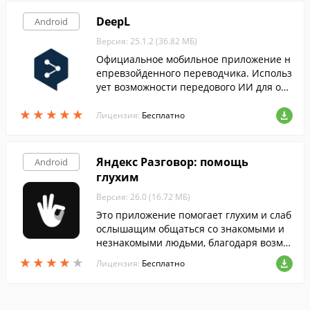
DeepL
Android
Версия: 25.1.2 (36.82 МБ)
Официальное мобильное приложение н
епревзойденного переводчика. Использ
ует возможности передового ИИ для обе
спечения максимально точного перевод
★
★
★
★
★
★
★
★
★
★
а, учитывающего контекст и тон текста.
Лицензия:
Бесплатно
Яндекс Разговор: помощь
Android
глухим
Версия: 26.0 (16.72 МБ)
Это приложение помогает глухим и слаб
ослышащим общаться со знакомыми и
незнакомыми людьми, благодаря возмо
жности перевода устной речи в текст и
★
★
★
★
★
★
★
★
★
★
Лицензия:
Бесплатно
обратно.