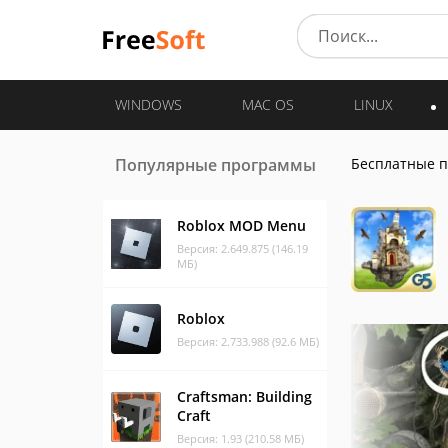
WINDOWS
MAC OS
LINUX
Популярные программы
Бесплатные 
Roblox MOD Menu
Версия: 2.649.875 (146.19
МБ)
Roblox
Версия: 2.733.988 (92.6 МБ)
Craftsman: Building
Craft
Версия: 1.93 (210.58 МБ)