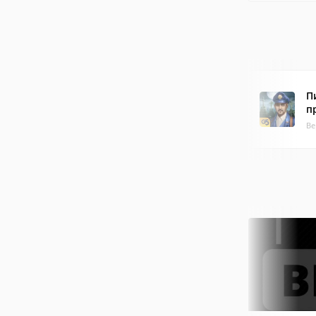
П
п
Ве