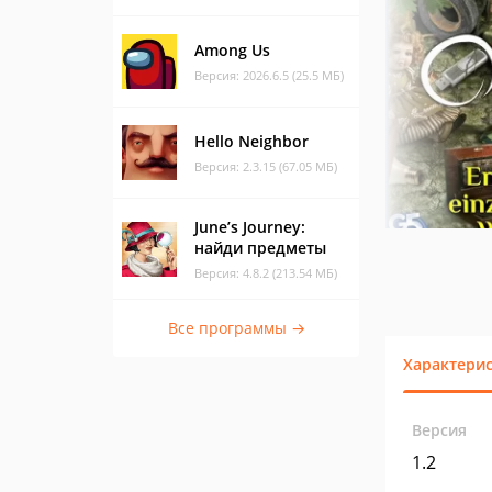
Among Us
Версия: 2026.6.5 (25.5 МБ)
Hello Neighbor
Версия: 2.3.15 (67.05 МБ)
June’s Journey:
найди предметы
Версия: 4.8.2 (213.54 МБ)
Все программы →
Характери
Версия
1.2