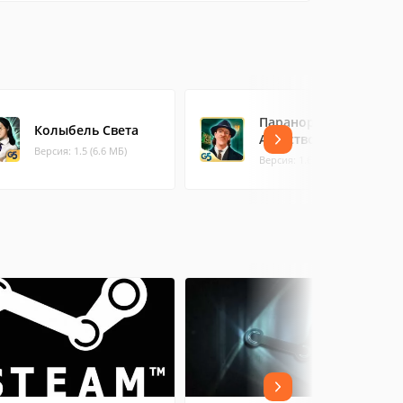
Паранормальное
Колыбель Света
Агенство
Версия: 1.5 (6.6 МБ)
Версия: 1.6 (6.41 МБ)