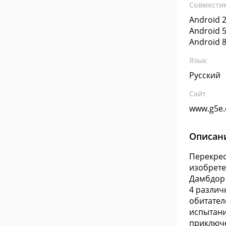
Совмести
Android 2
Android 5
Android 8
Язык
Русский
Сайт
www.g5e
Описан
Перекрес
изобрете
Дамбдор 
4 различ
обитател
испытани
приключе