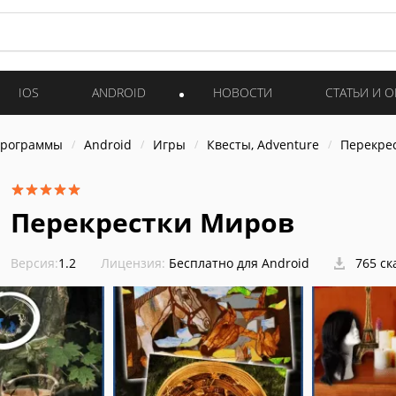
IOS
ANDROID
НОВОСТИ
СТАТЬИ И 
программы
Android
Игры
Квесты, Adventure
Перекре
Перекрестки Миров
Версия:
1.2
Лицензия:
Бесплатно для Android
765 ск