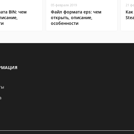
05 февраля 2019
21 ф
ата BIN: чем
Файл формата eps: чем
Как
писание,
открыть, описание,
Ste
ти
особенности
РМАЦИЯ
ты
а