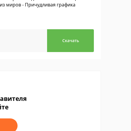
из миров - Причудливая графика
Скачать
тавителя
йте