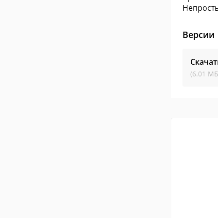
Непросты
Версии
Скача
(6.01 МБ