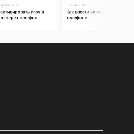
евраля 2019
31 мая 2019
 активировать игру в
Как ввести ключ в Steam на
am через телефон
телефоне