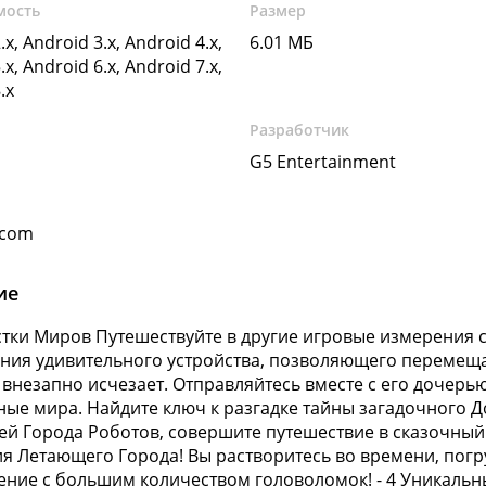
мость
Размер
.x, Android 3.x, Android 4.x,
6.01 МБ
.x, Android 6.x, Android 7.x,
.x
Разработчик
G5 Entertainment
.com
ие
тки Миров Путешествуйте в другие игровые измерения 
ния удивительного устройства, позволяющего перемеща
внезапно исчезает. Отправляйтесь вместе с его дочерь
ные мира. Найдите ключ к разгадке тайны загадочного 
ей Города Роботов, совершите путешествие в сказочный
я Летающего Города! Вы растворитесь во времени, погр
ние с большим количеством головоломок! - 4 Уникальны