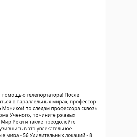
с помощью телепортатора! После
ться в параллельных мирах, профессор
ю Моникой по следам профессора сквозь
Дома Ученого, почините ржавых
 Мир Реки и также преодолейте
узившись в это увлекательное
е мира - 56 Удивительных локаций - 8