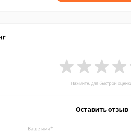
нг
Нажмите, для быстрой оценк
Оставить отзыв
Ваше имя*