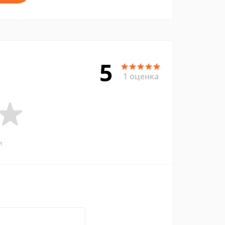
5
1 оценка
и