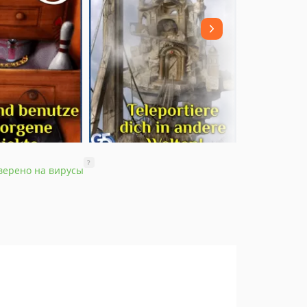
?
верено на вирусы