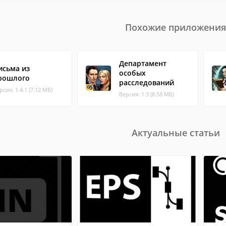
Похожие приложения
Департамент
исьма из
особых
рошлого
расследований
рсия: 1.4.1 (7.12 МБ)
Версия: 1.3 (8.58 МБ)
Актуальные статьи