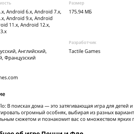
мость
Размер
.x, Android 6.x, Android 7.x,
175.94 МБ
.x, Android 9.x, Android
oid 11.x, Android 12.x,
3.x
Разработчик
Русский, Английский,
Tactile Games
й, Французский
ames.com
ие
Flo: В поисках дома — это затягивающая игра для детей и
ировать огромный особняк, выбирая из разных вариан
льным сюжетом и познакомит вас со множеством ярких 
нее об игре Пенни и Фло