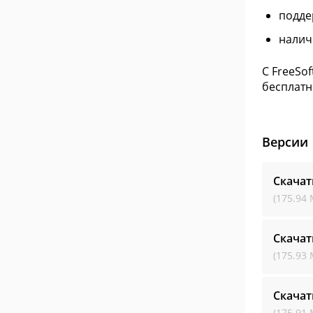
подде
налич
С FreeSo
бесплатн
Версии
Скачат
(175.94 
Скачат
(175.93 
Скачат
(175.91 