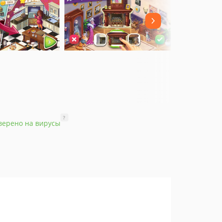
?
верено на вирусы