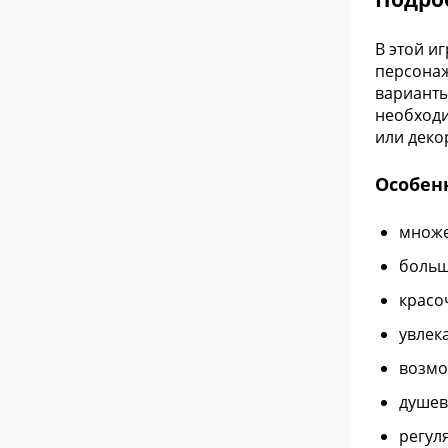
В этой и
персонаж
варианты
необходи
или деко
Особен
множе
больш
красо
увлек
возмо
душев
регул