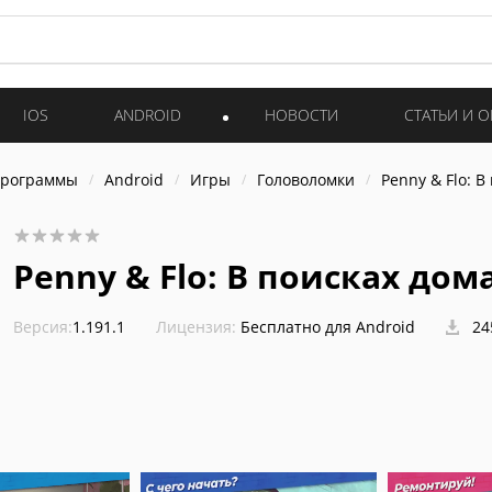
IOS
ANDROID
НОВОСТИ
СТАТЬИ И 
программы
Android
Игры
Головоломки
Penny & Flo: В
Penny & Flo: В поисках дом
Версия:
1.191.1
Лицензия:
Бесплатно для Android
24