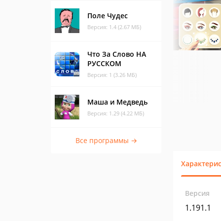
Поле Чудес
Версия: 1.4 (2.67 МБ)
Что За Слово НА
РУССКОМ
Версия: 1 (3.26 МБ)
Маша и Медведь
Версия: 1.29 (4.22 МБ)
Все программы →
Характери
Версия
1.191.1