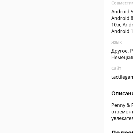
Совмести
Android 5
Android 8
10.x, Andr
Android 1
Язык
Другое, 
Немецки
Сайт
tactileg
Описан
Penny & 
отремонт
увлекате
Подроб