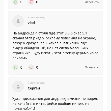
0
0
Ответить
9 лет назад
vlad
На андроида 4 стоял пдф этот 3.8.6 счас 5.1
скачал этот ридер, рекламу повесили на экране,
вождём сразу снес. Скачал английский пдф
ридер обалденный, но нет слева маленьких
страничке. Буду искать, этот в топку дерьмо из-за
рекламы.
0
0
Ответить
9 лет назад
Сергей
Хуже приложения для андроид в жизни не видел,
не качайте, в интерфейсе вообще ничего не
понятно[:+1:]